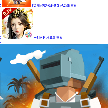
5
F级冒险家游戏最新版
97.2MB
查看
6
一剑屠龙
10.1MB
查看
7