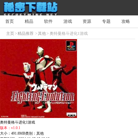
首页
精品
软件
游戏
资源
专题
攻略
主页
>
精品推荐
>
其他
> 奥特曼格斗进化1游戏
奥特曼格斗进化1游戏
版本：v1.0.1
大小：491.8MB
类别：其他