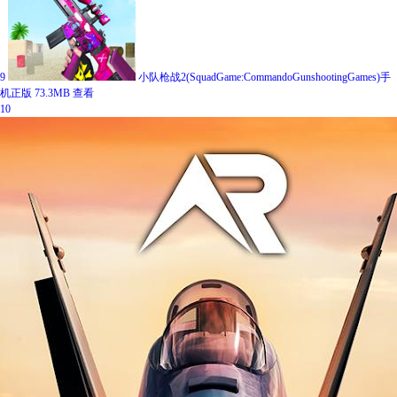
9
小队枪战2(SquadGame:CommandoGunshootingGames)手
机正版
73.3MB
查看
10