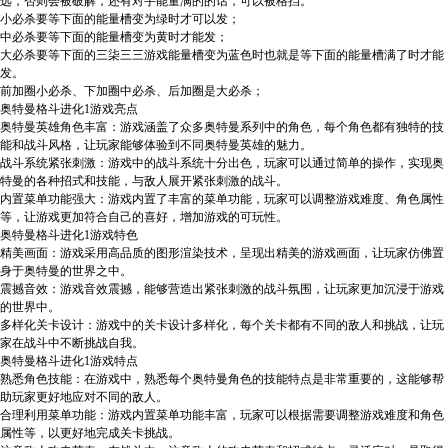
远，否则会被破解，还有对手能量满的的话，可以被格挡。
小必杀要等下面的能量槽变为绿时才可以发；
中必杀要等下面的能量槽变为黄时才能发；
大必杀要等下面的三柒三三游戏能量槽变为蓝色时也就是等下面的能量槽满了时才能
发。
前加圈小必杀、下加圈中必杀、后加圈是大必杀；
奥特曼格斗进化1游戏亮点
奥特曼英雄角色丰富：游戏涵盖了众多奥特曼系列中的角色，每个角色都有独特的技
能和战斗风格，让玩家能够体验到不同奥特曼英雄的魅力。
战斗系统紧张刺激：游戏中的战斗系统十分出色，玩家可以通过简单的操作，实现奥
特曼的各种招式和技能，与敌人展开紧张刺激的战斗。
内置菜单功能强大：游戏内置了丰富的菜单功能，玩家可以调整游戏难度、角色属性
等，让游戏更加符合自己的喜好，增加游戏的可玩性。
奥特曼格斗进化1游戏特色
精美画面：游戏采用高品质的图形渲染技术，呈现出精美的游戏画面，让玩家仿佛置
身于奥特曼的世界之中。
震撼音效：游戏音效震撼，能够营造出紧张刺激的战斗氛围，让玩家更加沉浸于游戏
的世界中。
多样化关卡设计：游戏中的关卡设计多样化，每个关卡都有不同的敌人和挑战，让玩
家在战斗中不断挑战自我。
奥特曼格斗进化1游戏特点
熟悉角色技能：在游戏中，熟悉每个奥特曼角色的技能特点是非常重要的，这能够帮
助玩家更好地应对不同的敌人。
合理利用菜单功能：游戏内置菜单功能丰富，玩家可以根据需要调整游戏难度和角色
属性等，以更好地完成关卡挑战。