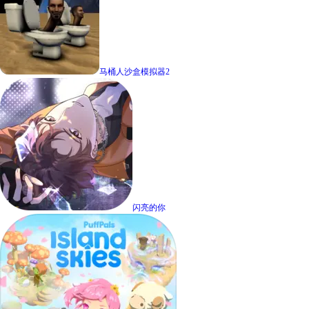
马桶人沙盒模拟器2
闪亮的你