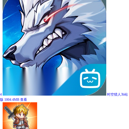
4
时空猎人3b站
版
1004.4MB
查看