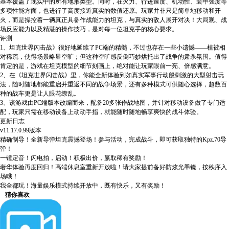
基本覆盖了现实中的所有地形类型。同时，在火力、行进速度、机动性、装甲强度等
多项性能方面，也进行了高度接近真实的数值还原。玩家并非只是简单地移动和开
火，而是操控着一辆真正具备作战能力的坦克，与真实的敌人展开对决！大局观、战
场反应能力以及精湛的操作技巧，是对每一位坦克手的核心要求。
评测
1、坦克世界闪击战》很好地延续了PC端的精髓，不过也存在一些小遗憾——植被相
对稀疏，使得场景略显空旷；但这种空旷感反倒巧妙烘托出了战争的肃杀氛围。值得
肯定的是，游戏在坦克模型的细节刻画上，绝对能让玩家眼前一亮、倍感满意。
2、在《坦克世界闪击战》里，你能全新体验到如真实军事行动般刺激的大型射击玩
法，随时随地都能重启并重返不同的战争场景，还有多种模式可供随心选择，超数百
种的战车更是让人眼花缭乱。
3、该游戏由PC端版本改编而来，配备20多张作战地图，并针对移动设备做了专门适
配，玩家只需在移动设备上动动手指，就能随时随地畅享爽快的战斗体验。
更新日志
v11.17.0.99版本
精确制导！全新导弹坦克震撼登场！参与活动，完成战斗，即可获取独特的Kpz.70导
弹！
一锤定音！闪电拍，启动！积极出价，赢取稀有奖励！
奢华体验再度回归！高端休息室重新开放啦！请大家提前备好防炫光墨镜，按秩序入
场哦！
我全都玩！海量娱乐模式持续开放中，既有快乐，又有奖励！
猜你喜欢