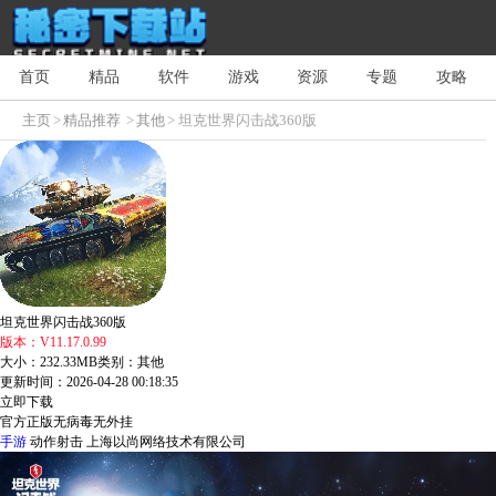
首页
精品
软件
游戏
资源
专题
攻略
主页
>
精品推荐
>
其他
> 坦克世界闪击战360版
坦克世界闪击战360版
版本：V11.17.0.99
大小：232.33MB
类别：其他
更新时间：2026-04-28 00:18:35
立即下载
官方正版
无病毒
无外挂
手游
动作射击
上海以尚网络技术有限公司