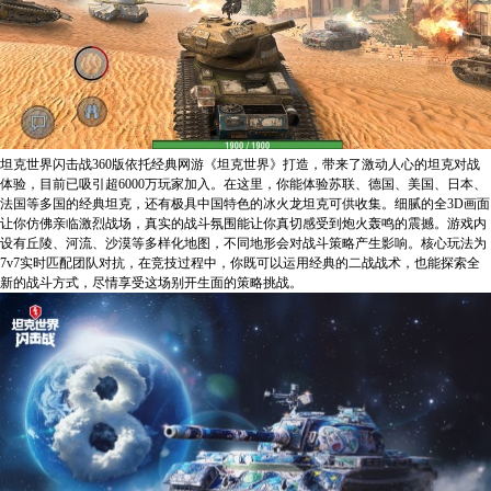
坦克世界闪击战360版依托经典网游《坦克世界》打造，带来了激动人心的坦克对战
体验，目前已吸引超6000万玩家加入。在这里，你能体验苏联、德国、美国、日本、
法国等多国的经典坦克，还有极具中国特色的冰火龙坦克可供收集。细腻的全3D画面
让你仿佛亲临激烈战场，真实的战斗氛围能让你真切感受到炮火轰鸣的震撼。游戏内
设有丘陵、河流、沙漠等多样化地图，不同地形会对战斗策略产生影响。核心玩法为
7v7实时匹配团队对抗，在竞技过程中，你既可以运用经典的二战战术，也能探索全
新的战斗方式，尽情享受这场别开生面的策略挑战。