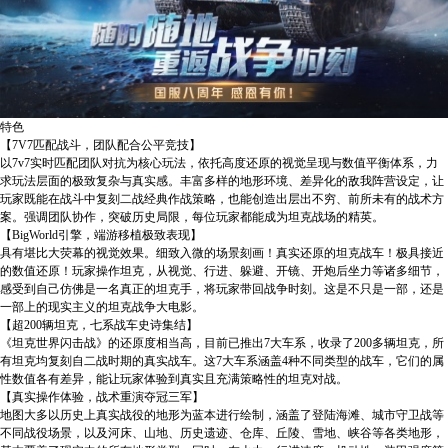
特色
【7V7匹配战斗，团队配合公平竞技】
以7v7实时匹配团队对抗为核心玩法，依托高度还原的视觉呈现与数值平衡体系，力
求玩法层面的极致复杂与真实感。丰富多样的地形环境、差异化的敌我阵营设定，让
玩家既能在战斗中复刻二战经典作战策略，也能创造出层出不穷、前所未有的战术方
案。强调团队协作，突破历史局限，每位玩家都能成为坦克战场的精英。
【BigWorld引擎，端游移植极致表现】
具有堪比大荧幕的视觉效果。细致入微的场景刻画！真实还原的坦克战车！极具接近
的数值还原！玩家操作坦克，从视觉、行进、躲避、开镜、开炮后坐力等诸多细节，
感受到自己仿佛是一名真正的坦克手，将玩家带回战争时刻。这是不只是一部，还是
一部上的现实主义的坦克战争大电影。
【超200辆坦克，七系战车史诗集结】
《坦克世界闪击战》的还原度相当高，目前已推出7大车系，收录了200多辆坦克，所
有坦克均复刻自二战时期的真实战车。这7大车系涵盖4种不同类型的战车，它们的属
性数值各有差异，能让玩家体验到真实且充满策略性的坦克对战。
【真实操作体验，战术重演夺冠三军】
地图大多以历史上真实战役的地形为蓝本进行绘制，涵盖了登陆海滩、城市守卫战等
不同战役场景，以及河床、山地、历史遗迹、仓库、丘陵、雪地、峡谷等各类地形，