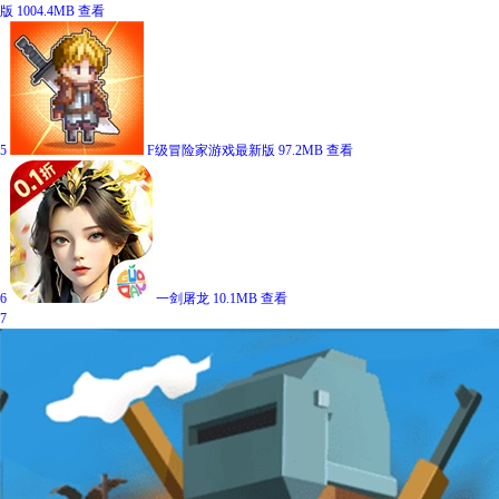
版
1004.4MB
查看
5
F级冒险家游戏最新版
97.2MB
查看
6
一剑屠龙
10.1MB
查看
7