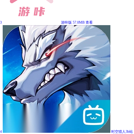
3
游咔版
57.0MB
查看
4
时空猎人3b站