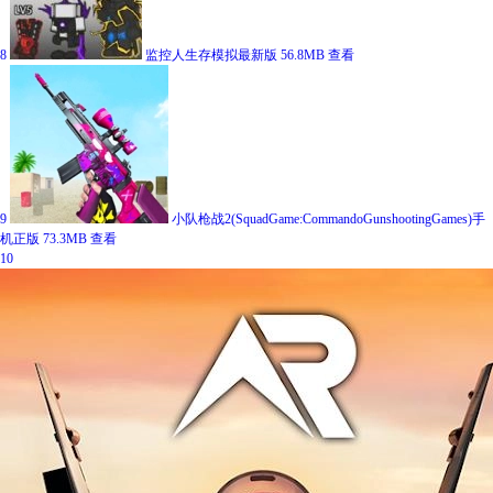
8
监控人生存模拟最新版
56.8MB
查看
9
小队枪战2(SquadGame:CommandoGunshootingGames)手
机正版
73.3MB
查看
10