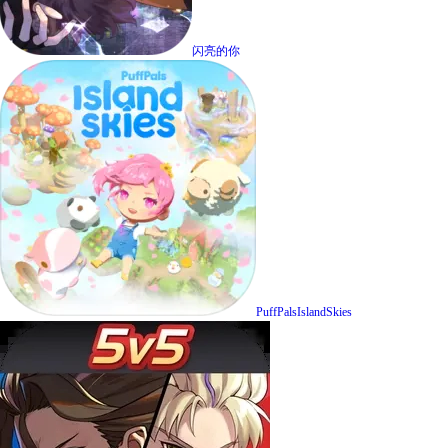
闪亮的你
PuffPalsIslandSkies