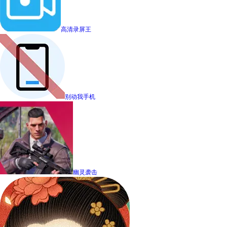
高清录屏王
别动我手机
幽灵袭击