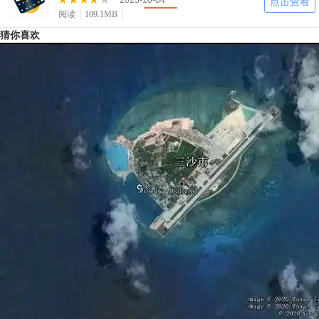
2025-10-04
点击查看
阅读
109.1MB
猜你喜欢