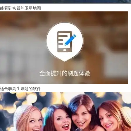
能看到实景的卫星地图
适合职高生刷题的软件