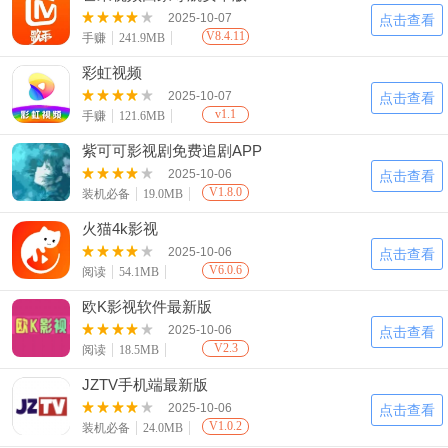
2025-10-07
点击查看
V8.4.11
手赚
241.9MB
彩虹视频
2025-10-07
点击查看
v1.1
手赚
121.6MB
紫可可影视剧免费追剧APP
2025-10-06
点击查看
V1.8.0
装机必备
19.0MB
火猫4k影视
2025-10-06
点击查看
V6.0.6
阅读
54.1MB
欧K影视软件最新版
2025-10-06
点击查看
V2.3
阅读
18.5MB
JZTV手机端最新版
2025-10-06
点击查看
V1.0.2
装机必备
24.0MB