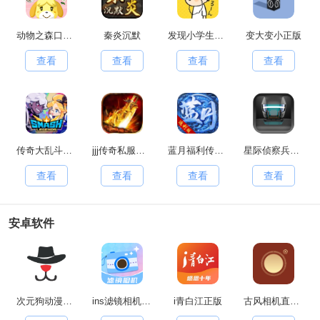
动物之森口袋露营(PocketCamp)移动端安卓官方版
秦炎沉默
发现小学生常有的事游戏官方最新版
变大变小正版
查看
查看
查看
查看
传奇大乱斗原版
jjj传奇私服手游无广告版
蓝月福利传奇红包版
星际侦察兵K1手游直装版
查看
查看
查看
查看
安卓软件
次元狗动漫通用版
ins滤镜相机手机版
i青白江正版
古风相机直装版