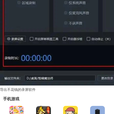
导出不花钱的录屏软件
手机游戏