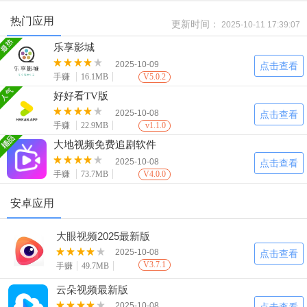
热门应用
更新时间：
2025-10-11 17:39:07
乐享影城
2025-10-09
点击查看
手赚
16.1MB
V5.0.2
好好看TV版
2025-10-08
点击查看
手赚
22.9MB
v1.1.0
大地视频免费追剧软件
2025-10-08
点击查看
手赚
73.7MB
V4.0.0
安卓应用
大眼视频2025最新版
2025-10-08
点击查看
V3.7.1
手赚
49.7MB
云朵视频最新版
2025-10-08