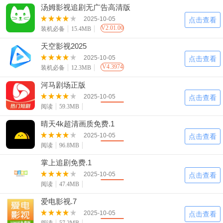
汤姆影视追剧无广告高清版
2025-10-05
点击查看
V2.01.00
装机必备
15.4MB
天空影视2025
2025-10-05
点击查看
V4.3974
装机必备
12.3MB
河马剧场正版
2025-10-05
点击查看
阅读
59.3MB
晴天4k超清画质免费.1
2025-10-05
点击查看
阅读
96.8MB
掌上追剧免费.1
2025-10-05
点击查看
阅读
47.4MB
爱电影视.7
2025-10-05
点击查看