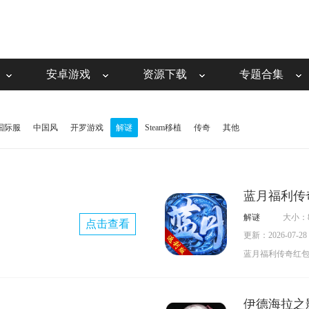
安卓游戏
资源下载
专题合集
国际服
中国风
开罗游戏
解谜
Steam移植
传奇
其他
蓝月福利传
解谜
大小：8
点击查看
更新：2026-07-28 0
蓝月福利传奇红
奇游戏，拥有高
厚福利，支持自
伊德海拉之