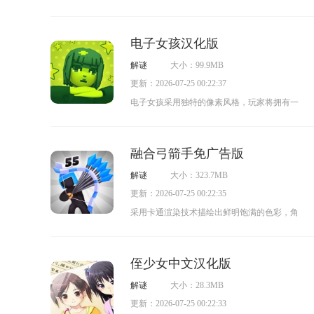
富。感兴趣的玩家快来本站体验一番吧！
元素的游戏。玩家将在一座无人岛上度过暑
假，期间可与不同角色互动交流。游戏内设有
电子女孩汉化版
丰富的对话内容与隐藏玩法，玩家需通过精准
解谜
大小：99.9MB
的对话选择和行动操作来解锁更多剧情，感兴
更新：2026-07-25 00:22:37
趣的玩家不妨亲自体验一番！
电子女孩采用独特的像素风格，玩家将拥有一
位电子女友，需要每天精心照料她——通过喂
食、互动玩耍来提升彼此的好感度，从而解锁
融合弓箭手免广告版
更多结局。对这款游戏感兴趣的玩家，欢迎来
解谜
大小：323.7MB
体验！
更新：2026-07-25 00:22:35
采用卡通渲染技术描绘出鲜明饱满的色彩，角
色造型灵动鲜活，整体画面氛围轻松明亮，构
建出令人愉悦的视觉空间。
侄少女中文汉化版
解谜
大小：28.3MB
更新：2026-07-25 00:22:33