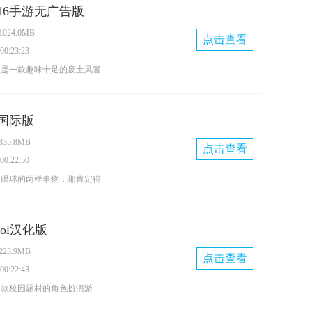
成任务时，还有机会解锁隐藏
16手游无广告版
理和编辑音频的能力；歌姬还
游戏的挑战性与趣味性。
024.0MB
，根据音符与歌词自动生成歌
点击查看
0:23:23
速保存，操作体验十分流畅。
6》是一款趣味十足的废土风冒
歌姬》打造属于你的全能唱跳
仅有海量丰富的战斗任务，还
关解谜元素——游戏内设置了
国际版
机关与谜题，每个关卡都需要
35.8MB
攻克。在这里，玩家会遭遇形
点击查看
0:22:50
兽，还能选择风格、属性与特
人眼球的两样事物，那肯定得
，快来《了不起的0516》开
。在《泰洛尔颂歌》这款游戏
世界冒险吧！
完美融合——精致的日漫画风
hool汉化版
子等着玩家去收集；每一位角
23.9MB
能和动画特效，升级自己的少
点击查看
0:22:43
验到与众不同的热血战斗。
一款校园题材的角色扮演游
一名美少女高中生，因对学长