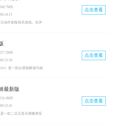
务，延续了经典传奇的核心玩
68.7MB
恢弘大气的场景，升级过程中
点击查看
0:24:15
红包奖励，同时提供热血跨服
次元动作冒险闯关游戏。在伊
刺激玩法，欢迎大家体验。
版里，玩家将化身可爱的伊德
游戏采用横版闯关的玩法，玩
版
的武器，持续消灭沿途的所有
57.2MB
玩家战斗失利，还会触发额外
点击查看
0:23:58
ofArt）是一款以冒险解谜为核
戏，其英文名称为
t，同时它也是一本融合了解谜与艺
歌姬最新版
游戏将解谜玩法与艺术鉴赏深
16.4MB
带来别具一格的体验。在游戏
点击查看
0:23:42
形形色色的谜题，需要仔细观
》是一款二次元音乐偶像类应
顺利通关。此外，游戏中设有
家创作流行、古典、摇滚等多
家能够不受限制地自由探索。
该应用支持多轨混音功能，能