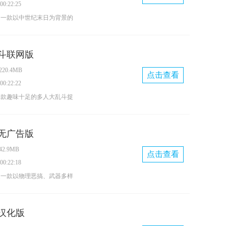
0:22:25
是一款以中世纪末日为背景的
整合了资源收集、基地搭建、
与战斗等多种玩法，注重长期
斗联网版
存。中世纪时期，一种诡异的
20.4MB
大量人类异化为怪物——是亡
点击查看
0:22:22
主角对此一无所知，也不敢深
一款趣味十足的多人大乱斗捉
他此刻唯一的念头就是活下
在线多人实时游玩。它能唤起
的温馨回忆，玩法丰富多样，
无广告版
能轻松上手、尽情挑战。游戏
2.9MB
玩家可以在线邀请好友组队开
点击查看
0:22:18
轻松畅玩的丰富体验。此外，
是一款以物理恶搞、武器多样
选择与装扮系统，你可以挑选
核心的休闲竞技游戏。玩家可
启专属的大乱斗之旅；还能解
弓箭与武器，在布满物理效果
，让趣味玩法不停歇。通过完
汉化版
谐有趣的对决。这款游戏并非
道具，能让整局游戏更添乐