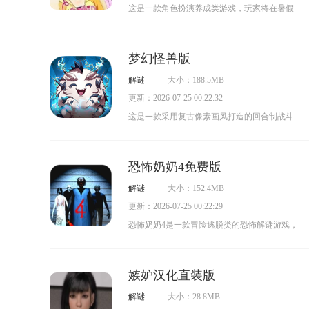
这是一款角色扮演养成类游戏，玩家将在暑假
里照顾两位可爱的侄女。从日常起居、穿戴打
扮到饮食居住，都需要玩家亲自打理。游戏提
梦幻怪兽版
供了多套服装供玩家选择，能把侄女们打扮得
解谜
大小：188.5MB
漂漂亮亮。在游戏过程中，玩家可以体验到治
更新：2026-07-25 00:22:32
愈的氛围和担任监护人的乐趣！
这是一款采用复古像素画风打造的回合制战斗
冒险游戏，精致细腻的画面场景与Q萌的卡通风
格营造出极具吸引力的氛围。游戏融合了捕
恐怖奶奶4免费版
捉、养成、进化与策略对战等多种玩法，更提
解谜
大小：152.4MB
供了上千种形态各异的怪兽精灵供玩家解锁收
更新：2026-07-25 00:22:29
集和培养。其4v4回合制对战玩法趣味十足，玩
恐怖奶奶4是一款冒险逃脱类的恐怖解谜游戏，
家需根据丰富的属性相克系统来组建、升级自
英文名为Granny 4 The Rebellion。游戏整体画风
己的怪兽战队，以赢得一场场战斗的胜利。
阴森黑暗，搭配诡异且极具代入感的背景音
嫉妒汉化直装版
乐，让玩家仿佛身临其境，心生毛骨悚然之
解谜
大小：28.8MB
感。玩家将在阴森的老宅中展开探险，通过收