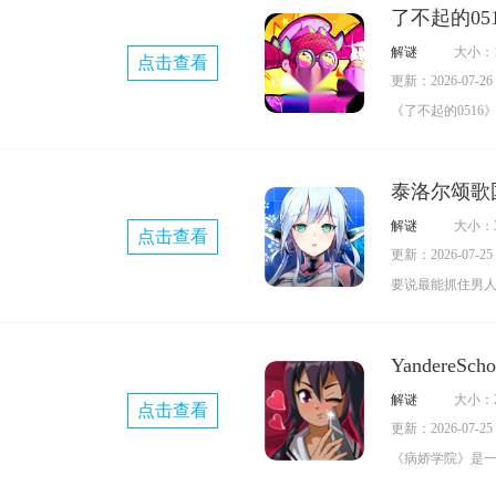
玩家在游戏中完
了不起的05
显著提升用户处
成就，从而增添
解谜
大小：1
点击查看
会模拟真实人声
更新：2026-07-26 0
曲，并且支持快
《了不起的051
快来《ACE虚拟
险解谜游戏，不
偶像吧！
融入了多样的机
泰洛尔颂歌
诸多创意满满的
解谜
大小：3
点击查看
玩家全力以赴去
更新：2026-07-25 0
态各异的野外怪
要说最能抓住男
点各不相同的角色
是机甲和少女了
启最精彩的箱庭
里，这两大元素
YandereSc
下，有超多萌妹
解谜
大小：2
点击查看
色都有专属的技
更新：2026-07-25 0
女小队，就能体
《病娇学院》是
戏，玩家将扮演