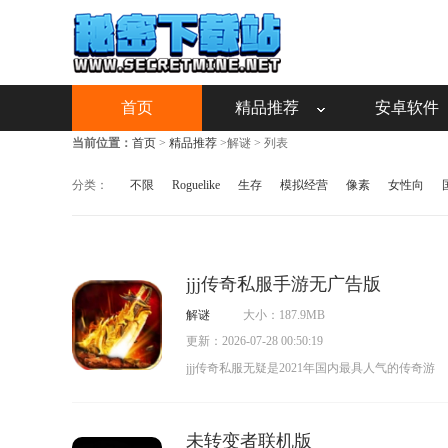
首页
精品推荐
安卓软件
当前位置：
首页
>
精品推荐
>解谜 > 列表
分类：
不限
Roguelike
生存
模拟经营
像素
女性向
jjj传奇私服手游无广告版
解谜
大小：187.9MB
更新：2026-07-28 00:50:19
jjj传奇私服无疑是2021年国内最具人气的传奇游
戏，其3D现象级画质能为玩家带来沉浸式的游
戏体验。此外，游戏内置的即时语音系统，让
未转变者联机版