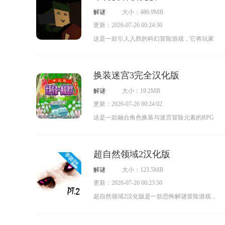
玩家在攻城厮杀时沟通更便捷；而且游戏内存
解谜
大小：486.9MB
占用小，玩家可以随时随地畅玩。感兴趣的玩
更新：2026-07-26 00:24:30
家，欢迎前来体验！
这是一款引人入胜的科幻冒险游戏，它将玩家
带入一个充满神秘与未知的世界。凭借扣人心
弦的故事情节和卓越的视觉效果，它在众多作
换装迷宫3完全汉化版
品中脱颖而出。玩家将化身为一位拥有特殊能
解谜
大小：19.2MB
力的角色，在一个遍布挑战与谜团的世界中展
更新：2026-07-26 00:24:02
开探索。其独特的角色成长系统与决策机制，
这是一款融合角色换装与迷宫冒险元素的RPG
让玩家的每一个选择都能影响游戏进程，极大
游戏，画风可爱且玩法颇具挑战性。在这里，
地提升了游戏的可玩性。与此同时，游戏中精
你能够通过搭配不同服装来改变角色的属性与
妙的科幻元素与环境设计令人叹为观止，为玩
超自然领域2汉化版
技能，进而对战斗效果和剧情分支的走向产生
家带来了一场兼具视觉冲击与情感共鸣的冒
解谜
大小：123.5MB
影响。换装迷宫3完全汉化版已完整翻译了游戏
险。《未转变者》无疑是一段令人难以忘怀的
更新：2026-07-26 00:23:50
的剧情与界面系统，完全无需担心语言障碍问
冒险旅程，邀请你一同探索未知，直面挑战。
超自然领域2汉化版是一款恐怖解谜冒险游戏，
题，能显著提升你的游玩体验。
玩家将置身于充满超自然现象的环境中探寻真
相，前往事件发生地开启冒险之旅。在过程