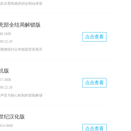
一款水墨风格的回合制仙侠冒
化身为初入江湖的小侠，在山
荡。在冒险过程中，你可以搭
充部全结局解锁版
并通过站位布局参与战斗，还
8.1MB
作为伙伴。通过完成师门任
点击查看
0:22:29
挑战来提升自身实力，而游戏
是围绕现代日本校园背景展开
影响江湖的发展走向，解锁不
，玩家会意外加入一个成员性
藏的奇遇！
在游戏中，玩家能够通过打工
机版
与社团成员约会来深入了解每
7.3MB
，还能触发更多隐藏剧情。感
点击查看
0:22:28
尝试体验一番！
以声音为核心机制的冒险解谜
助声波反射感知周围环境，探
开各类隐藏谜题，体验独特的
世纪汉化版
14.4MB
点击查看