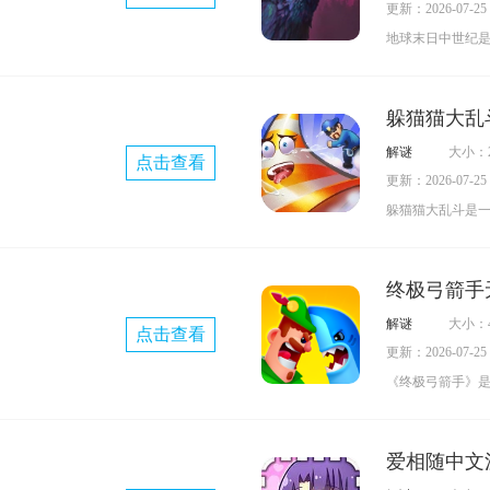
更新：2026-07-25 0
地球末日中世纪
硬核生存游戏，
装备打造、探索
躲猫猫大乱
积累与策略性生
解谜
大小：2
点击查看
病毒蔓延全球，
更新：2026-07-25 0
灵？还是丧尸？
躲猫猫大乱斗是
究，侥幸存活的
迷藏游戏，支持
去。
你对儿时捉迷藏
终极弓箭手
让你随时随地都
解谜
大小：4
点击查看
支持联机功能，
更新：2026-07-25 0
启大冒险，带来
《终极弓箭手》
还有多样的角色
性和在线对战为
心仪的角色，开
运用各类夸张的
锁更多搞怪动作
爱相随中文
的场景里展开诙
成任务获取更多