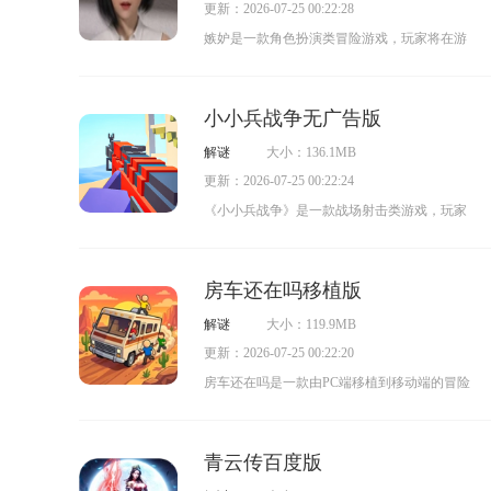
更新：2026-07-25 00:22:28
集关键线索与可用道具，凭借思维推理能力解
嫉妒是一款角色扮演类冒险游戏，玩家将在游
开致命机关，揭开老宅隐藏的真相，最终安全
戏中扮演男主角，能够与多个角色展开互动。
逃脱。感兴趣的玩家可别错过这款游戏！
游戏的剧情走向由玩家的选择决定，不同的选
小小兵战争无广告版
择会带来不一样的剧情体验，而选择性的互动
解谜
大小：136.1MB
还会触发独特的事件。感兴趣的玩家不妨亲自
更新：2026-07-25 00:22:24
体验一番！
《小小兵战争》是一款战场射击类游戏，玩家
将在其中展开激烈的战场对抗，体验丰富多样
的战斗内容。游戏开局时玩家可以购买武器，
房车还在吗移植版
在战斗过程中感受精彩的射击对决。这款游戏
解谜
大小：119.9MB
可玩性十足，玩法简单却富有策略性，感兴趣
更新：2026-07-25 00:22:20
的玩家不妨亲自体验一番！
房车还在吗是一款由PC端移植到移动端的冒险
游戏，风格清新自然，没有复杂的战斗系统，
核心玩法围绕解谜、挑战与道具收集展开。玩
青云传百度版
家的目标是帮助房车安全抵达目的地，途中会