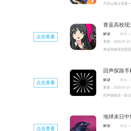
万灵山海之境是
险游戏，玩家将
海世界中展开闯
青蓝高校现
配心法、绝技，
解谜
大小：4
点击查看
能捕捉妖灵精怪
更新：2026-07-25 0
务、除暴安良等
青蓝高校现充部
中的关键选择会
的现充养成企划
同的结局以及隐
格各异的社团。
回声探路手
获取收入，通过
解谜
大小：5
点击查看
个人背后的故事
更新：2026-07-25 0
兴趣的玩家不妨
回声探路是一款
游戏，玩家需借
索未知地图并解
地球末日中
沉浸式感受。
解谜
大小：4
点击查看