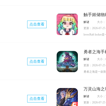
氛围的3D冒险解
变异生物的地下
触手姬储物
神秘兽化实验室
解谜
大小：1
点击查看
生物基因实验，许
更新：2026-07-25 0
兽”等极具攻击性
lovecRaft l
阱、谜题与封锁
游戏，玩家将化
环境中逐步揭开
悄悄观察走廊上
够成功逃脱的路
勇者之海手
拖进柜子。在触
解谜
大小：6
点击查看
中，行动必须时
更新：2026-07-25 0
觉，警戒值就会上
勇者之海是一款
重置到前一天的
戏，玩家在游戏
法，还可以养成
万灵山海之
着游戏进度推进
解谜
大小：7
点击查看
加入勇者之海开
更新：2026-07-25 0