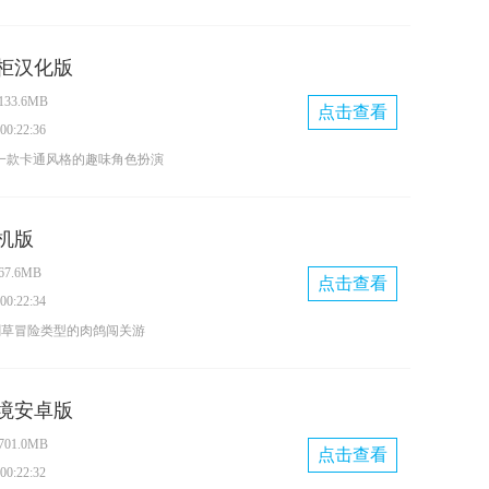
谜游戏。玩家将被困在充斥着
实验室中，扮演意外闯入这座
柜汉化版
的角色。这里曾秘密开展非法
33.6MB
多人类因实验失败异化为“胶
点击查看
0:22:36
的变异生物。实验室里遍布陷
ocker是一款卡通风格的趣味角色扮演
区域，玩家需要在危机四伏的
身躲在储物柜里的触手生物，
实验背后的真相，同时寻找能
学生的举动，找准时机把目标
径。
机版
手姬储物柜汉化版的游玩过程
7.6MB
刻保持隐蔽，一旦引起他人警
点击查看
0:22:34
升，一旦超过50，游戏就会
割草冒险类型的肉鸽闯关游
进度，相当于得重新来过。
中能够体验割草闯关的冒险玩
专属英雄并参与各类挑战。随
境安卓版
，更多关卡将逐步解锁，快来
01.0MB
启冒险吧！
点击查看
0:22:32