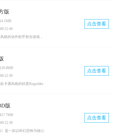
之情，开始采取各种极端手段
方版
YandereSchool汉化版共
4.1MB
章都设置了清晰的任务目标与
点击查看
0:22:40
也能轻松上手。该版本画风精
幻风格的动作机甲射击游戏，
果出色，每个二次元角色都拥
景打造，为玩家提供了丰富多
十分吸睛。感兴趣的朋友不妨
型。游戏中每一个机甲都拥有
hool汉化版，体验一场充满暗黑氛
版
和技能，玩家可以选择自己喜
29.0MB
方式参与战斗，同时还能搭配
点击查看
0:22:39
和武器，以此提升自身的战斗
卡通风格的轻度Roguelike
足。感兴趣的玩家不妨到本站
在游戏中，玩家可以体验轻松
玩法，关卡设计简洁友好，干
3D版
让你清晰看清激烈的战斗场
17.7MB
点击查看
0:22:38
版》是一款以科幻恐怖为核心