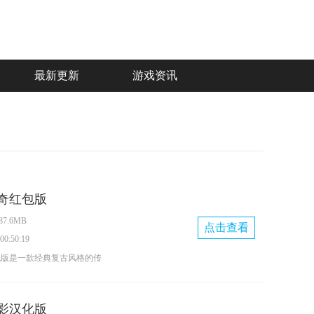
最新更新
游戏资讯
奇红包版
7.6MB
点击查看
0:50:19
包版是一款经典复古风格的传
清画质，玩家上线即可领取丰
由交易与自动挂机功能，还有
影汉化版