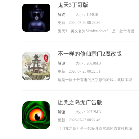
鬼天3丁哥版
中，玩家需要寻找线索与道具，躲避怪物的攻
解谜
大小：1.44GB
击，逐步解开一个个谜题。游戏包含多样的故
更新：2026-07-26 00:23:36
事情节，每个场景和线索都充满悬念，还有丰
鬼天3，英文名为Slendytubbies3，是一款带有猎
富的道具与物品助力玩家解决难题，将所有线
奇风格的冒险解密游戏。在游玩鬼天3丁哥版本
索串联起来揭开每一个秘密。
2.5时，全程都围绕着寻找线索、解开谜题以及
不一样的修仙宗门2魔改版
躲避怪物展开。与普通解密游戏不同的是，鬼
解谜
大小：266.9MB
天3丁哥服特意增加了丁哥专属的解密关卡和剧
更新：2026-07-25 00:22:51
情线，并非那种单纯找东西的乏味解密，每一
这是一款十分有趣的文字修仙游戏，此版本能
关都包含与丁哥相关的鬼畜彩蛋和反转剧情。
够让玩家获取更多资源，并且去除了内置广
告。在《不一样的修仙宗门2》魔改版里，玩家
诅咒之岛无广告版
能体验到更为丰富的游戏内容，游戏的可玩性
解谜
大小：205.2MB
得到了显著提升，宗门修仙的代入感也更强。
更新：2026-07-25 00:22:46
丰富多样的玩法，将让你领略到别具一格的修
《诅咒之岛》是一款极具真实感的恐龙模拟游
仙乐趣。
戏。在游戏里，玩家能够自由挑选不同种类的