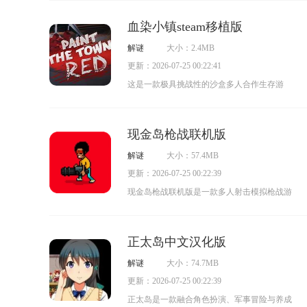
恐龙开启生存之旅，游戏内庞大的恐龙种群让
血染小镇steam移植版
玩家有丰富的选择空间去尝试不同体验；同
解谜
大小：2.4MB
时，游戏拥有极为广阔的地图场景，玩家可以
更新：2026-07-25 00:22:41
不受限制地探索其中的每一处角落；当然，游
这是一款极具挑战性的沙盒多人合作生存游
戏还设计了多种玩法供玩家体验，让大家能获
戏。它拥有精美的画面，巧妙融合了暴力美
得更沉浸的游玩感受。另外，玩家在游戏中还
学，为玩家带来紧张刺激的游戏体验。玩家需
需要持续捕食来维持自身生存，得挑选那些弱
现金岛枪战联机版
要与队友紧密协作，共同应对各种挑战，努力
小或落单的恐龙发起攻击，最终将其击败以获
解谜
大小：57.4MB
生存下去。这款游戏不仅考验玩家的团队合作
取食物。
更新：2026-07-25 00:22:39
能力，还考验玩家的策略制定能力。我们强烈
现金岛枪战联机版是一款多人射击模拟枪战游
推荐给喜欢生存类游戏的玩家。还有更多好玩
戏，它的画面风格细腻独特。玩家将化身雇佣
的模式等你来探索。
兵，空降至遍布散落现金与黄金的废弃岛屿，
正太岛中文汉化版
在岛上展开探险与走位，收集更多现代化的强
解谜
大小：74.7MB
大枪械、弹药、载具、武器等装备来保护自
更新：2026-07-25 00:22:39
己，击杀所有强敌，在激烈的对抗中争夺财
正太岛是一款融合角色扮演、军事冒险与养成