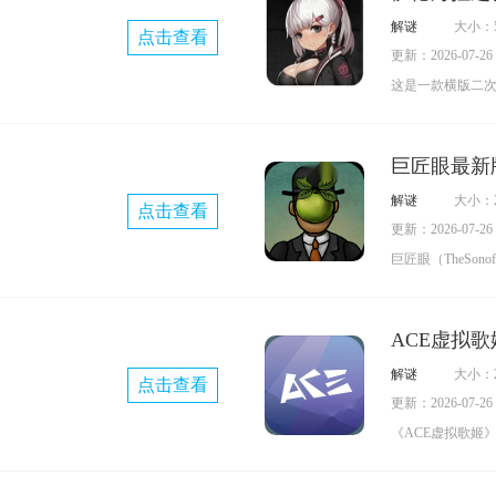
精彩的主支线任
解谜
大小：5
点击查看
法。游戏打造了
更新：2026-07-26 0
更能获取丰富的
这是一款横版二
PK、红名爆装等
德海拉之影汉化
海拉开启冒险。
巨匠眼最新
家可以运用手中
解谜
大小：2
点击查看
敌人。此外，若
更新：2026-07-26 0
的战败CG。
巨匠眼（TheSon
心的益智休闲游
TheSonofAr
ACE虚拟
术鉴赏的作品。
解谜
大小：2
点击查看
度结合，为玩家
更新：2026-07-26 0
里，玩家会遭遇
《ACE虚拟歌姬
察各类细节才能
用，它能帮助玩
不同的场景，玩
种风格的音乐。