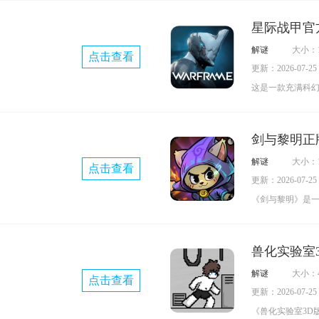
怀有病态的爱慕
星际战甲官
清除所有潜在的情敌。
解谜
大小：1
点击查看
有九个章节，每
更新：2026-07-25 0
达成方式，新手
这是一款充满科
致细腻，视觉效
以科幻题材为背
有精美的建模，
样的机甲建模造
来YandereSc
剑与黎明正
独特的攻击方式
围的校园冒险。
解谜
大小：1
点击查看
欢的机甲与战斗
更新：2026-07-25 0
各种强力的装备
《剑与黎明》是一款
能力，趣味性十
割草刷宝游戏。
体验一番。
爽快的刷怪夺宝
兽化实验室
净清新的画面能
解谜
大小：4
点击查看
景。
更新：2026-07-25 0
《兽化实验室3D