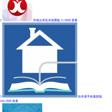
2
华旭法考安卓免费版
21.6MB
查看
3
绘本屋手机最新版
104.2MB
查看