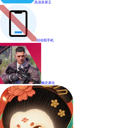
高清录屏王
别动我手机
幽灵袭击