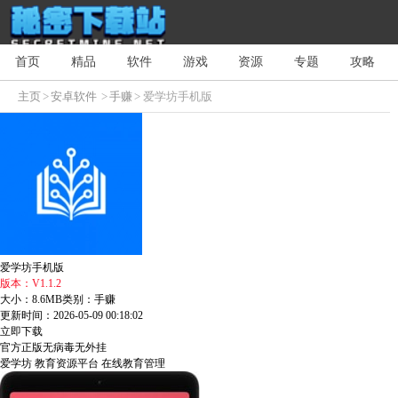
首页
精品
软件
游戏
资源
专题
攻略
主页
>
安卓软件
>
手赚
> 爱学坊手机版
爱学坊手机版
版本：V1.1.2
大小：8.6MB
类别：手赚
更新时间：2026-05-09 00:18:02
立即下载
官方正版
无病毒
无外挂
爱学坊
教育资源平台
在线教育管理