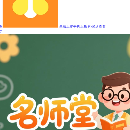
6
星萤上岸手机正版
9.7MB
查看
7