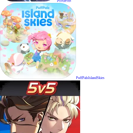
闪亮的你
PuffPalsIslandSkies