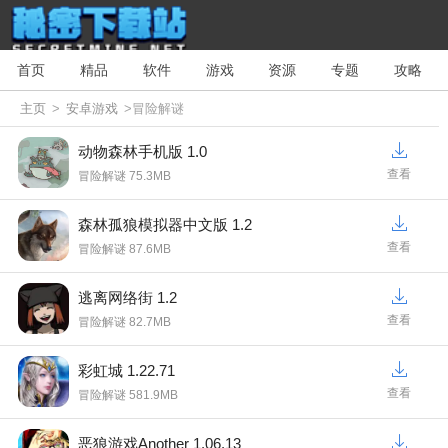
首页
精品
软件
游戏
资源
专题
攻略
主页
>
安卓游戏
>冒险解谜
动物森林手机版 1.0
查看
冒险解谜 75.3MB
森林孤狼模拟器中文版 1.2
查看
冒险解谜 87.6MB
逃离网络街 1.2
查看
冒险解谜 82.7MB
彩虹城 1.22.71
查看
冒险解谜 581.9MB
恶狼游戏Another 1.06.13