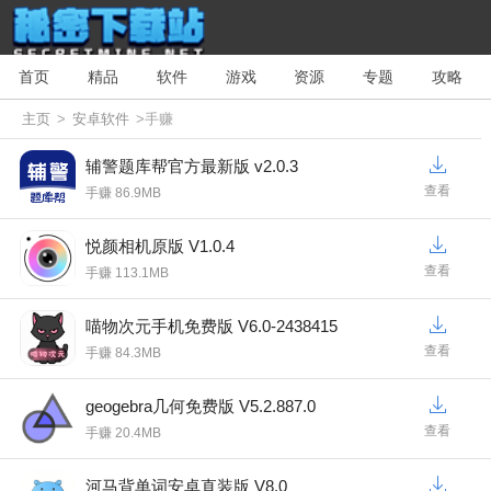
首页
精品
软件
游戏
资源
专题
攻略
主页
>
安卓软件
>手赚
辅警题库帮官方最新版 v2.0.3
查看
手赚 86.9MB
悦颜相机原版 V1.0.4
查看
手赚 113.1MB
喵物次元手机免费版 V6.0-2438415
查看
手赚 84.3MB
geogebra几何免费版 V5.2.887.0
查看
手赚 20.4MB
河马背单词安卓直装版 V8.0