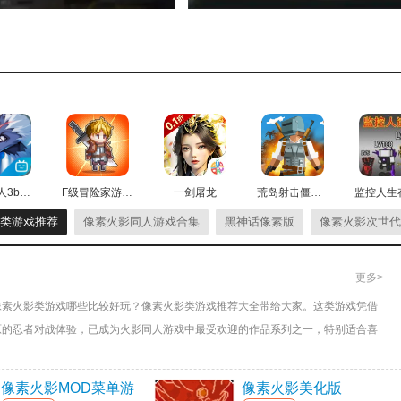
件类别与数百个部件修改您的汽车动力学;
还是部件尽量用最好的。
的地面上和赛车一起奔跑；
性特别好，高速完全不虚；
时空猎人3b站版
F级冒险家游戏最新版
一剑屠龙
荒岛射击僵尸游戏最新版
类游戏推荐
像素火影同人游戏合集
黑神话像素版
像素火影次世代
度上把你完善的更好。
更多>
速度冲过终点线。
像素火影类游戏哪些比较好玩？像素火影类游戏推荐大全带给大家。这类游戏凭借
高，玩家需要不断地尝试。
原的忍者对战体验，已成为火影同人游戏中最受欢迎的作品系列之一，特别适合喜
家群体。
进行选择，以达到最佳的性能提升效果。
像素火影MOD菜单游
像素火影美化版