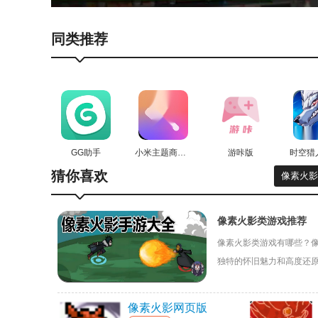
APEXRacer赛车亮点
同类推荐
超过200个性能部件和超过100万个组合，6性能部
质量越好的四驱车往往造价特备贵，不管是管架结构
童年的感觉大概就是再找到那么一群伙伴去起伏不定
弯道加速的时候不会翻车，由于四驱车的底盘和稳定
GG助手
小米主题商店国际版
游咔版
APEXRacer赛车详情
猜你喜欢
像素火影
改装尾翼可以有效减少摩擦，空气动力可以在一定程
像素火影类游戏推荐
玩家需要在规定的时间内完成赛道的挑战，以最快的
像素火影类游戏有哪些？
计时赛模式对玩家的驾驶技术和速度控制能力要求较
独特的怀旧魅力和高度还
欢横版格斗和火影IP的玩
性能改装需要玩家根据赛车的特点和自己的驾驶需求
像素火影网页版
APEXRacer赛车点评