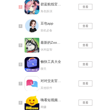
碧蓝航线官网版
查看
角色扮演
豆包app
查看
装机必备
最新的Zoom动物马仙踪林
查看
休闲益智
畅快工具大全
查看
聊天
对对交友官网版
查看
其他软件
嗨看短视频红包版
查看
网赚