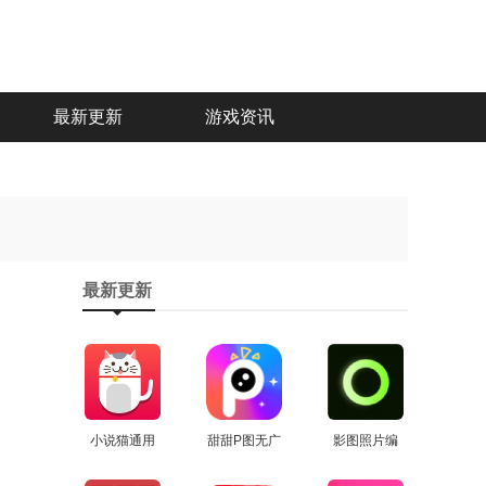
最新更新
游戏资讯
最新更新
小说猫通用
甜甜P图无广
影图照片编
查看
版
告版
查看
辑正版
查看