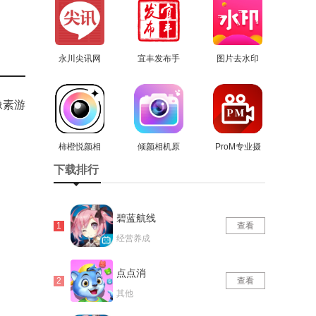
永川尖讯网
宜丰发布手
图片去水印
安卓直装版
查看
机正版
查看
处理工坊正
查看
版
像素游
柿橙悦颜相
倾颜相机原
ProM专业摄
机无广告版
查看
查看
版
影机手机版
查看
下载排行
碧蓝航线
查看
经营养成
点点消
查看
其他