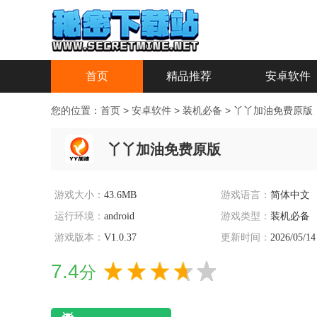
首页
精品推荐
安卓软件
您的位置：
首页
>
安卓软件
>
装机必备
>
丫丫加油免费原版
丫丫加油免费原版
游戏大小：
43.6MB
游戏语言：
简体中文
运行环境：
android
游戏类型：
装机必备
游戏版本：
V1.0.37
更新时间：
2026/05/14
7.4
分