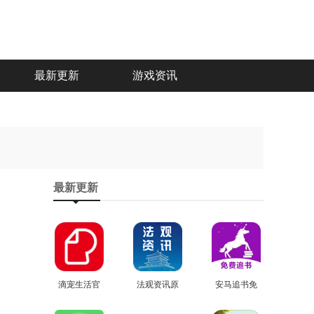
最新更新
游戏资讯
最新更新
滴宠生活官
法观资讯原
安马追书免
方最新版
查看
查看
版
费版
查看