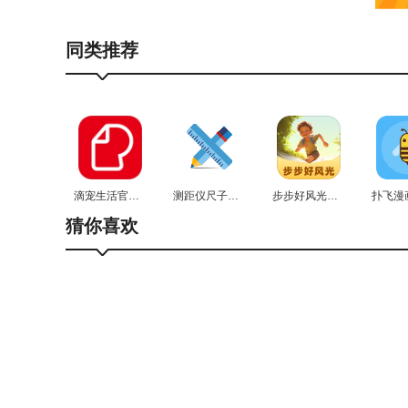
软件优势
同类推荐
1.这是一个能为用户提供在线加油优惠服务的生活服
2.能够帮助用户在线查找导航周边的汽车加油站，并
3.在这里加油，用户还能享受到优惠价格，支持一键
更新日志
滴宠生活官方最新版
测距仪尺子测量专家无广告版
步步好风光官方最新版
v1.0.37
猜你喜欢
更新日志
优化用户体验
展开+
收起-
以上就是小编为大家带来的丫丫加油软件啦，要是想