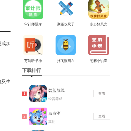
审计师题库
测距仪尺子
步步好风光
手机最新版
查看
测量专家无
查看
官方最新版
查看
广告版
完成加
万能听书神
扑飞漫画在
芝麻小说直
器手机正版
查看
线看漫画直
查看
装版
查看
下载排行
装版
油及生
碧蓝航线
查看
经营养成
点点消
查看
其他