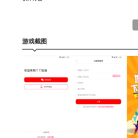
1、查忙闲、比价格、快缴费、语音导航、发票报销
2、拒绝排队！拒绝昂贵加油费！扫码即可优惠支付
3、、晒单还可赚取加油费！加油低至8.8折！
游戏截图
4、您身边的省钱专家！
5、软件在手，优惠我有！全国加油站随便搜！
功能介绍
充值优惠：充值享受低至5折，放心省钱；
多种套餐：多种折扣套餐，油费月月返还；
即时充值：充值随充随用，快速安心；
安全保障：多重保障资金安全，服务贴心用户至上。