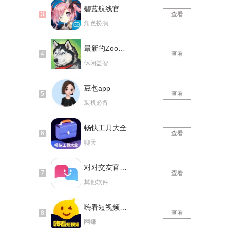
碧蓝航线官网版
查看
角色扮演
最新的Zoom动物马仙踪林
查看
休闲益智
豆包app
查看
装机必备
畅快工具大全
查看
聊天
对对交友官网版
查看
其他软件
嗨看短视频红包版
查看
网赚