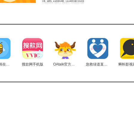
务类软件平台。
且可以自动规划前往的最优路线。
支付，操作十分便捷，能帮您节省不少费用。
扑飞漫画在线看漫画直装版
搜款网手机版
OAtalk官方正版
急救绿道直装版
获取更多有趣的软件，就来本站看看吧！