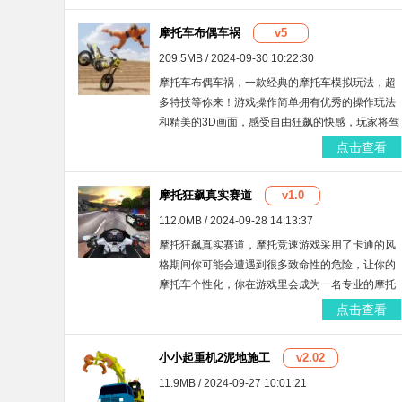
摩托车布偶车祸
v5
209.5MB / 2024-09-30 10:22:30
摩托车布偶车祸，一款经典的摩托车模拟玩法，超
多特技等你来！游戏操作简单拥有优秀的操作玩法
和精美的3D画面，感受自由狂飙的快感，玩家将驾
驶摩托车在丰富的场景关卡中探索，还有更多车辆
点击查看
等待解锁哦。
摩托狂飙真实赛道
v1.0
112.0MB / 2024-09-28 14:13:37
摩托狂飙真实赛道，摩托竞速游戏采用了卡通的风
格期间你可能会遭遇到很多致命性的危险，让你的
摩托车个性化，你在游戏里会成为一名专业的摩托
车手，全新摩托车等你来轻松驾驶，快来一起看看
点击查看
吧！
小小起重机2泥地施工
v2.02
11.9MB / 2024-09-27 10:01:21