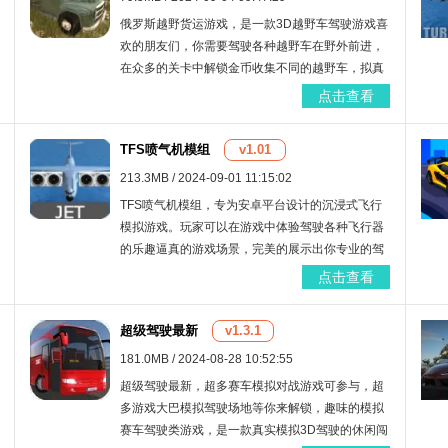
俄罗斯越野货运游戏，是一款3D越野车驾驶游戏喜
欢的朋友们，你需要驾驶各种越野车在野外前进，
在众多的关卡中解锁金币收集不同的越野车，拟真
的物理引擎和高清画面让游戏在玩法和视觉体验上
点击查看
都十分出色，欢迎大家来本站下载试玩哦。
TFS喷气机模组
v1.01
213.3MB / 2024-09-01 11:15:02
TFS喷气机模组，专为安卓平台设计的沉浸式飞行
模拟游戏。玩家可以在游戏中体验驾驶各种飞行器
的乐趣逼真的游戏场景，完美的展示出你专业的驾
驶技巧，能够高度还原飞行过程中的各种细节，带
点击查看
给玩家沉浸式的飞行体验，喜欢这款游戏的玩家就
赶紧下载来试试吧。
超级驾驶最新
v1.3.1
181.0MB / 2024-08-28 10:52:55
超级驾驶最新，超多赛车模拟对战游戏可参与，超
多游戏大巴模拟驾驶场地等你来解锁，趣味的模拟
赛车驾驶类游戏，是一款真实模拟3D驾驶的休闲闯