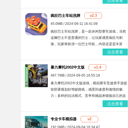
点击查看
疯狂巴士车站洗牌
v2.3
45.0MB / 2024-09-11 16:41:09
疯狂巴士车站洗牌，是一款休闲型赛车游戏，当然
这辆巴士不是普通的巴士，让玩家感受疯狂与刺
激，玩家将扮演一位巴士司机，内容还是蛮丰富
的，推荐给大家。趣味的模拟巴士驾驶类游戏可体
点击查看
验，快来一起看看吧！
暴力摩托2002中文版
v1.4
497.7MB / 2024-09-05 16:55:18
暴力摩托2002中文版游戏，模拟赛车竞速类手游提
前部署规划好驾驶路线，感受到速度和激情的魅
力；多样的玩法模式、竞争和挑战来锻炼自己的反
应能力和策略思维，你可以驾驶自己的摩托车在各
点击查看
个场景中飙车漂移，成为比赛最终的胜利者。
专业卡车模拟器
v2
192.0MB / 2024-09-04 16:34:47