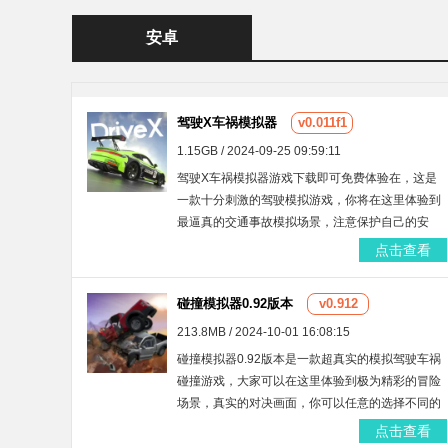
安卓
驾驶X车祸模拟器
v0.011f1
1.15GB / 2024-09-25 09:59:11
驾驶X车祸模拟器游戏下载即可免费体验在，这是
一款十分刺激的驾驶模拟游戏，你将在这里体验到
最逼真的交通事故模拟场景，注意保护自己的安
全，自由驾驶车辆在街头场景行驶，极为真实的物
点击查看
理引擎打造，拥有大量的玩法，快来这里体验吧！
碰撞模拟器0.92版本
v0.912
213.8MB / 2024-10-01 16:08:15
碰撞模拟器0.92版本是一款超真实的模拟驾驶车祸
碰撞游戏，大家可以在这里体验到极为精彩的冒险
场景，真实的对决画面，你可以任意的选择不同的
车辆进行驾驶，有着很多的任务供大家体验，感兴
点击查看
趣的话就来这里下载吧！