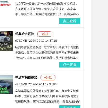
头文字D公路传说是一款漫改版的驾驶模拟游戏，
完美还原了原版剧情，你将在这里成为一名赛车
手，感受公路上刺激的驾驶竞技玩法，拥有多种不
同的游戏模式可以选择，还能自由的进行改装，带
点击查看
给你最逼真的游戏场景，快来这里下载吧！
经典哈吉瓦拉
v2.1
608.7MB / 2024-09-12 14:47:18
经典哈吉瓦拉游戏是一款非常好玩儿的汽车驾驶模
拟游戏，你可以在这里任意的选择不同的车辆来进
行驾驶，丰富多样的游戏场景，灵活的操纵汽车在
城市或者乡野飞驰，还能为心爱的车辆进行改装，
点击查看
操作简单，能够快速上手，快来试试吧！
辛迪车祸模拟器
v0.41
473.0MB / 2024-09-11 17:35:00
辛迪车祸模拟器最新下载资源分享，修改中文汉化
版本，大家可以在这里感受到最真实的模拟驾驶车
辆碰撞玩法，3D写实游戏画面场景，有着大量的游
戏任务等你来完成，超多不同的车型可以选择，真