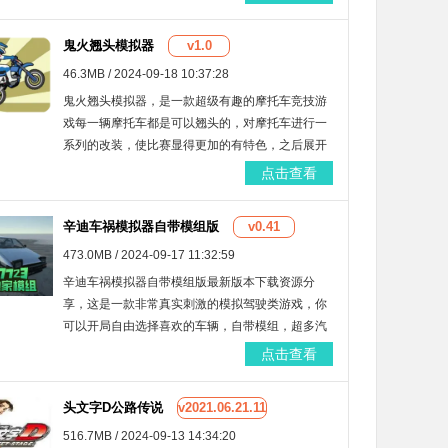
多样，感兴趣的话就来这里下载吧！
鬼火翘头模拟器
v1.0
46.3MB / 2024-09-18 10:37:28
鬼火翘头模拟器，是一款超级有趣的摩托车竞技游
戏每一辆摩托车都是可以翘头的，对摩托车进行一
系列的改装，使比赛显得更加的有特色，之后展开
精彩的挑战，非常容易摔倒。
点击查看
辛迪车祸模拟器自带模组版
v0.41
473.0MB / 2024-09-17 11:32:59
辛迪车祸模拟器自带模组版最新版本下载资源分
享，这是一款非常真实刺激的模拟驾驶类游戏，你
可以开局自由选择喜欢的车辆，自带模组，超多汽
车都能免费选择，游戏场景地图丰富多样，感受刺
点击查看
激的车祸模拟场景，快来这里看看吧！
头文字D公路传说
v2021.06.21.11
516.7MB / 2024-09-13 14:34:20