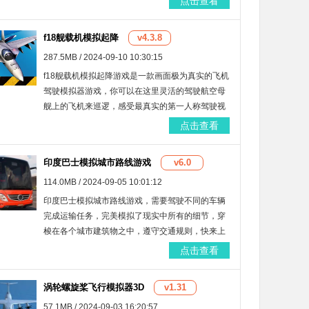
点击查看
实的模拟车祸发展的全过程，非常的刺激解压，快
来试试吧！
f18舰载机模拟起降
v4.3.8
287.5MB / 2024-09-10 10:30:15
f18舰载机模拟起降游戏是一款画面极为真实的飞机
驾驶模拟器游戏，你可以在这里灵活的驾驶航空母
舰上的飞机来巡逻，感受最真实的第一人称驾驶视
角，冷静的应对各种飞行中的天气状况，趣味性极
点击查看
高，有兴趣的话就来这里下载吧！
印度巴士模拟城市路线游戏
v6.0
114.0MB / 2024-09-05 10:01:12
印度巴士模拟城市路线游戏，需要驾驶不同的车辆
完成运输任务，完美模拟了现实中所有的细节，穿
梭在各个城市建筑物之中，遵守交通规则，快来上
手吧，非常好玩的一款巴士模拟类型的手游，等你
点击查看
来加入！
涡轮螺旋桨飞行模拟器3D
v1.31
57.1MB / 2024-09-03 16:20:57