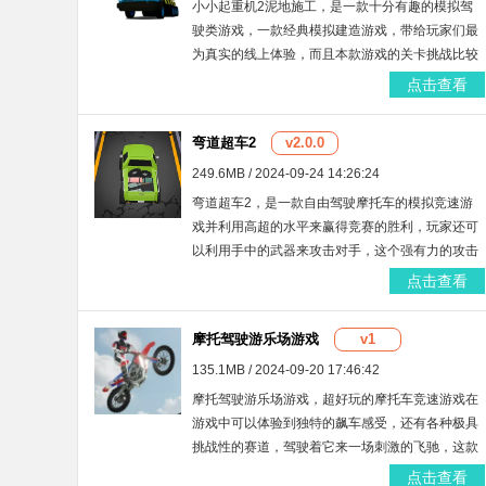
小小起重机2泥地施工，是一款十分有趣的模拟驾
驶类游戏，一款经典模拟建造游戏，带给玩家们最
为真实的线上体验，而且本款游戏的关卡挑战比较
的多，有喜欢的玩家小伙伴们赶紧来试试这款游戏
点击查看
吧。
弯道超车2
v2.0.0
249.6MB / 2024-09-24 14:26:24
弯道超车2，是一款自由驾驶摩托车的模拟竞速游
戏并利用高超的水平来赢得竞赛的胜利，玩家还可
以利用手中的武器来攻击对手，这个强有力的攻击
是致命的，游戏中玩家将要扮演一名摩托车骑手，
点击查看
从而减少一个竞争对手。
摩托驾驶游乐场游戏
v1
135.1MB / 2024-09-20 17:46:42
摩托驾驶游乐场游戏，超好玩的摩托车竞速游戏在
游戏中可以体验到独特的飙车感受，还有各种极具
挑战性的赛道，驾驶着它来一场刺激的飞驰，这款
极速摩托驾驶游戏的画面逼真细腻，一定要注意。
点击查看