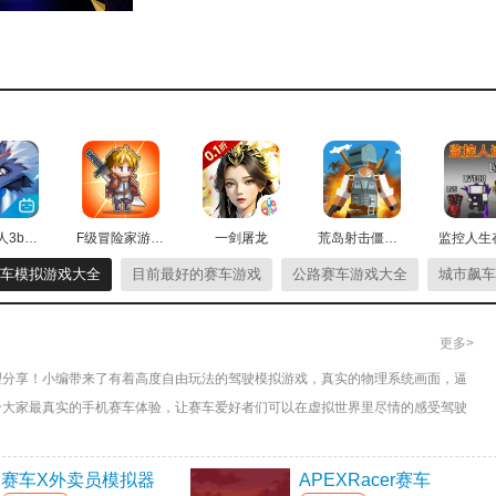
时赛等等，你可以玩不同的模式，玩得开心。
的世界杯赛。
飙车快感。
欢的摩托车。
时空猎人3b站版
F级冒险家游戏最新版
一剑屠龙
荒岛射击僵尸游戏最新版
车模拟游戏大全
目前最好的赛车游戏
公路赛车游戏大全
城市飙车
尽量用自己的操作避开它们。
更多>
第一人称视角，极具沉浸感。
理分享！小编带来了有着高度自由玩法的驾驶模拟游戏，真实的物理系统画面，逼
自由切换颜色，非常刺激爽快。
给大家最真实的手机赛车体验，让赛车爱好者们可以在虚拟世界里尽情的感受驾驶
赛车X外卖员模拟器
APEXRacer赛车