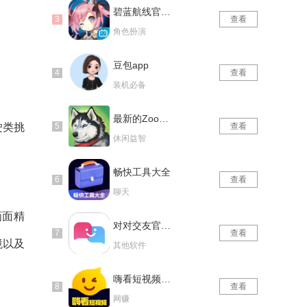
碧蓝航线官网版
查看
角色扮演
豆包app
查看
装机必备
最新的Zoom动物马仙踪林
驶类挑
查看
休闲益智
畅快工具大全
查看
聊天
画面精
对对交友官网版
查看
境以及
其他软件
嗨看短视频红包版
查看
网赚