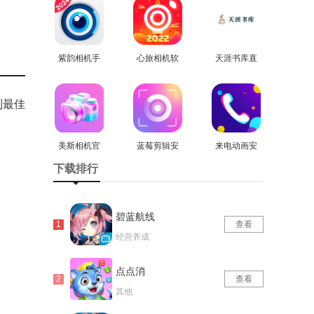
免费版
紫韵相机手
心旅相机软
天涯书库直
机版
查看
件安卓官方
查看
装版
查看
版
到最佳
美斯相机官
蓝莓剪辑安
来电动画安
方正版
查看
卓直装版
查看
卓直装版
查看
下载排行
碧蓝航线
查看
经营养成
点点消
查看
其他