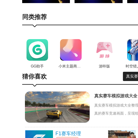
游戏还能玩多种模式，比如赛道竞速、自由驾驶、计
同类推荐
模拟赛车世界游戏优势
点击虚拟方向盘、油门按钮，在3D赛场，体验超真实
拥有两种不同的游戏模式，自由选择，体验不一样的
10车炫酷摩托车，赢得比赛领取奖金，可以购买你喜
GG助手
小米主题商店国际版
游咔版
模拟赛车世界游戏特色
猜你喜欢
真实赛
点击虚拟方向盘和加速键，游戏赛道有很多障碍物，
真实赛车模拟游戏大全
摩托车赛车世界赛游戏的画面真实，3D建模素材，
真实赛车模拟游戏大全整
两种不同的游戏模式，画面精美，DIY你的摩托车，
真的赛车竞速画面，呈现
的速度与激情！
模拟赛车世界游戏测评
F1赛车经理