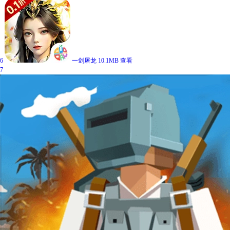
6
一剑屠龙
10.1MB
查看
7