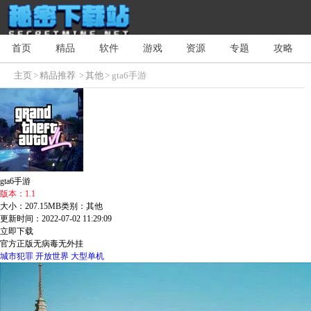
首页
精品
软件
游戏
资源
专题
攻略
主页
>
精品推荐
>
其他
> gta6手游
gta6手游
版本：1.1
大小：207.15MB
类别：其他
更新时间：2022-07-02 11:29:09
立即下载
官方正版
无病毒
无外挂
城市犯罪
开放世界
大型单机