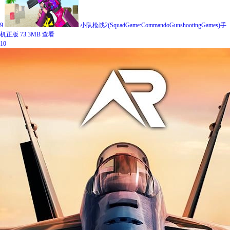
9
小队枪战2(SquadGame:CommandoGunshootingGames)手
机正版
73.3MB
查看
10