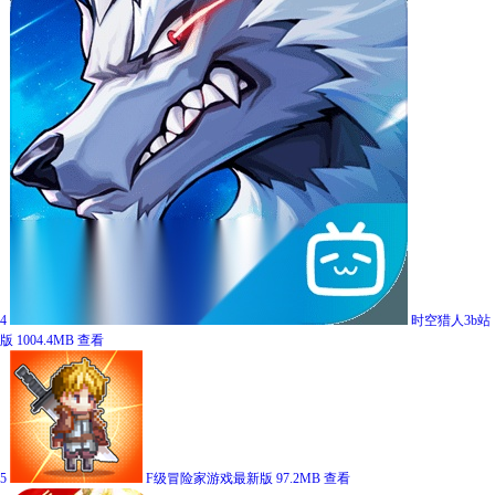
4
时空猎人3b站
版
1004.4MB
查看
5
F级冒险家游戏最新版
97.2MB
查看