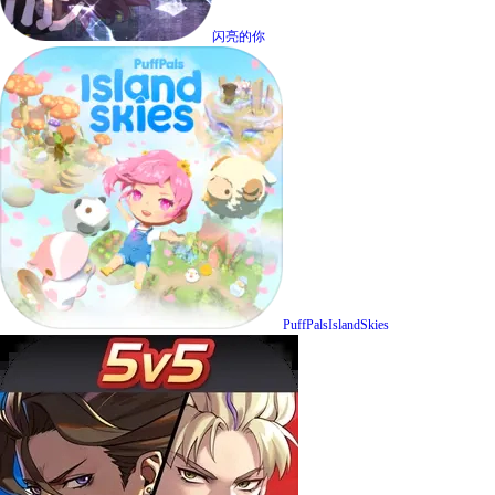
闪亮的你
PuffPalsIslandSkies