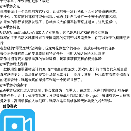
十分丰富，小伙伴们赶紧下载吧。
gta6手游亮点
你需要设计一个合理的方式行动，让你的每一次行动都不会引起警察的注意。
要小心，警察随时都有可能会出现，你必须让自己处在一个安全的犯罪区域。
如果你的罪行被警察发现了，你就有很大的概率被警察抓起来，送到监狱中。
gta6手游特色
GTA6(GrandTheftAutoVI)加入了女主角，这也是系列游戏的首位女主角
玩家的主要活动区域将设置在美国南部的迈阿密以及南美洲，你可以乘坐飞机随意旅
行
在曾经的“罪恶之城”迈阿密，玩家将见到繁华的都市，完成各种各样的任务
每位角色都有自己的专属剧情和特定任务，同时人物之间会相互影响
新作将拥有更加精细逼真的物理建模，玩家将获得更棒的视觉体验
gta6手游玩法说明
一款以现实犯罪题材设计的3D动作性生存类游戏，游戏相比于前作而言代入感更强，
真实感也更足，高清化的现实性场景元素设计，高度，速度，环境都有着超高拟真度
的还原设计，玩起来真的感觉不到是一个游戏世界了。
gta6手游小编点评
gta6手游玩家们进入游戏后，将会化身为一名军人，在这里，玩家们需要执行很多的
冒险任务，并且，你没有队友，只能孤身战斗哦!除此之外，gta6手游拥有第一人称视
觉效果，高清细腻的人物刻画，玩家在这里能够体验无比刺激的枪战玩法。
猜你喜欢