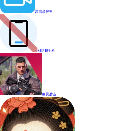
高清录屏王
别动我手机
幽灵袭击