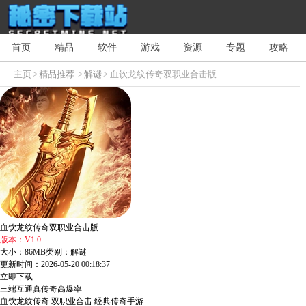
首页
精品
软件
游戏
资源
专题
攻略
主页
>
精品推荐
>
解谜
> 血饮龙纹传奇双职业合击版
血饮龙纹传奇双职业合击版
版本：V1.0
大小：86MB
类别：解谜
更新时间：2026-05-20 00:18:37
立即下载
三端互通
真传奇
高爆率
血饮龙纹传奇
双职业合击
经典传奇手游