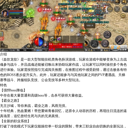
介绍
《血饮龙纹》是一款大型智能挂机类角色扮演游戏，玩家在游戏中能够变身为上古战
魂参与战斗，并且战魂还能被召唤出来协助玩家作战，让玩家可以同时操控多个角色
进行体验。玩家需按照指引完成闯关推图，在推图过程中感受剧情，通过击败各有特
色的BOSS逐步提升实力。此外，玩家还能参与与其他玩家之间的PVP遭遇战、天梯
赛季战斗、跨服组队竞技、公会竞技等多种大型玩法。
特色
【强悍boss降临】
中存在着大量普通和高级boss等，击杀可获得大量收益。
【霸业之路】
无主沙城，等你来战，霸业之路，风雨无惧。
十年经典，热血重燃！带您重铸青春回忆，还原令人动容的历程，再现往日流连的逼
真场景，追忆曾经生死与共的兄弟真情。
【全新的职业系统】
打破了传统模式下玩家仅能操控单一职业的限制，带来三职业自由切换的全新玩法，