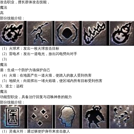
攻击职业，擅长群体攻击技能，
魔法
高
部分技能介绍：
（1）火球术：发出一枚火球攻击目标
（2）雷电术：发出一道电光，放出闪电劈向对手
（3）
魔法
盾：生成一个防护力场保护自己
（4）火墙：在地面产生一道火墙，使踏入的敌人受到伤害
（5）地狱火：向前挥出一堵火焰墙，使区域内所有目标受到伤害
3、道士：远程
魔法
功能型职业，具备治疗回复与召唤神兽的能力
部分技能介绍：
（1）灵魂火符：通过驱使护身符来攻击敌人