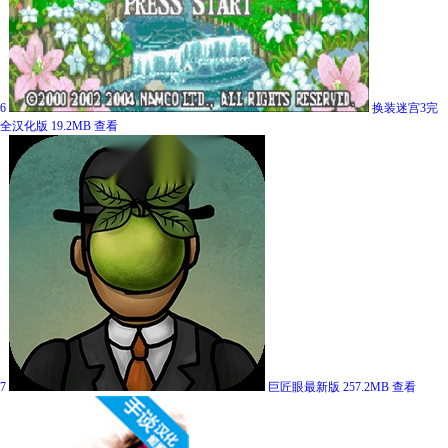
6
换装迷宫3完
全汉化版
19.2MB
查看
7
巨匠眼最新版
257.2MB
查看