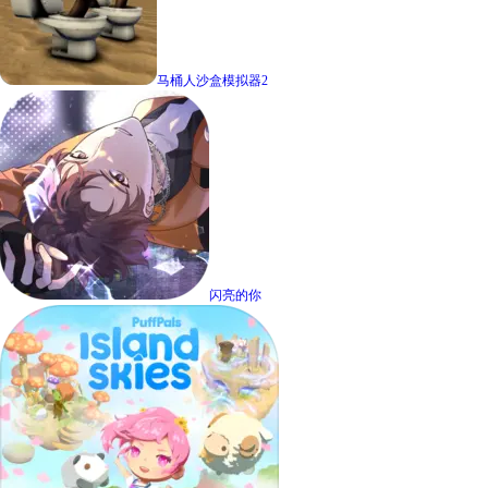
马桶人沙盒模拟器2
闪亮的你