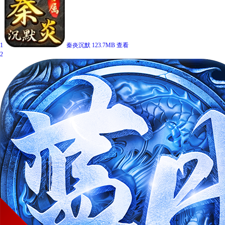
1
秦炎沉默
123.7MB
查看
2