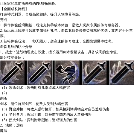
让玩家尽享前所未有的PK酣畅体验。
【全面成长路线】
打造神兵利器、合成高级翅膀、提升人物境界等级。
亮点
1. 操作体验丝滑顺畅，玩法支持零成本体验，是散人玩家专属的传奇服务器。
2. 新玩家上线即可领取专属福利礼包，血饮龙纹是传奇类游戏的优选，其内容十分丰
厚。
3. 轻松体验玩法，一秒无限刀，超高速的传奇攻速，全图资源爆率拉满。
血饮龙纹的职业介绍
1、战士：近战物理攻击职业，擅长运用剑术发起攻击，具备较高的生命值。
部分技能介绍：
（1）攻杀剑术：攻击时有几率造成大幅伤害
（2）
刺杀
剑术：隔位施展剑气，使敌人受到大幅伤害
（3）野蛮冲撞：将敌人强行撞开，如果撞到障碍物会对自己造成伤害
（4）半月弯刀：挥出刀锋，对身前半圆内的敌人造成伤害
（5）烈火剑法：挥剑附带烈焰，造成强力的伤害
2、法师：远程
魔法