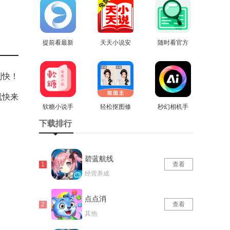
版
版
提前看最新
天天小说安
随时看官方
免费版
查看
卓直装版
查看
查看
版
别快！
就快来
软糖小说手
轻松抠图修
秒幻相机手
机最新版
查看
图王最新版
查看
机最新版
查看
下载排行
碧蓝航线
查看
经营养成
点点消
查看
其他