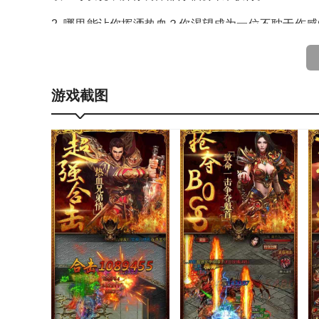
2. 哪里能让你挥洒热血？你渴望成为一位不耽于伤
不同的体验。
3.所有角色都十分贴近现实中的人，装备、武器以及
游戏截图
4. 能够在任意一组互联网用户中组建团队。但因为
热血合击版1.80特色
1. 酷炫又刺激的指尖，热衷于在野性十足的竞技P
2. 若神器为随机掉落，且你手边有合适的设备，便
3.以及对PC传奇方法的完美移植。
4.如果你手头有一个，你可以在世界各地玩传奇和3D