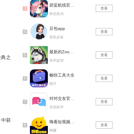
碧蓝航线官网版
查看
角色扮演
豆包app
查看
装机必备
最新的Zoom动物马仙踪林
查看
经典之
休闲益智
畅快工具大全
查看
聊天
对对交友官网版
查看
其他软件
）中获
嗨看短视频红包版
查看
网赚