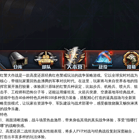
红警大作战是一款高度还原经典红色警戒玩法的战争策略游戏。它以全球实时对战为
核心，带领玩家重回热血沸腾的军事对抗时代。在这里，玩家将与来自世界各地的指
挥官展开激烈较量，体验原汁原味的红警兵种设定，比如步兵、机枪兵、喷火兵、狙
击手、工程师和恐怖分子等，还能运用爆坦克、火箭兵突袭、空袭基地等经典战术。
游戏中包含40余种特色兵种和100多种强力装备，搭配精心打造的逼真战场与全新策
略竞技模式，让玩家在资源争夺、军队建设与战术部署中，感受极致烧脑又畅快淋漓
的战争乐趣。
特色
1、画面清晰流畅，战斗场景热血激昂，带来身临其境的真实战争体验，享受“指哪打
哪”的战略快感。
2、高度还原二战坦克的真实性能表现，将多人PVP对战与经典战役复刻深度融合，
打造出丰富多样的玩法体验。