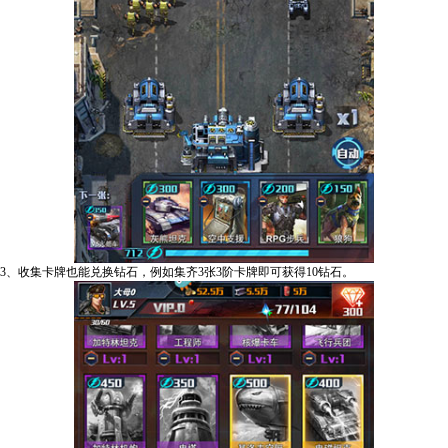
3、收集卡牌也能兑换钻石，例如集齐3张3阶卡牌即可获得10钻石。