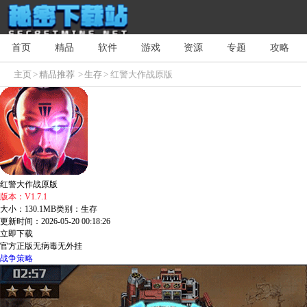
首页
精品
软件
游戏
资源
专题
攻略
主页
>
精品推荐
>
生存
> 红警大作战原版
红警大作战原版
版本：V1.7.1
大小：130.1MB
类别：生存
更新时间：2026-05-20 00:18:26
立即下载
官方正版
无病毒
无外挂
战争策略