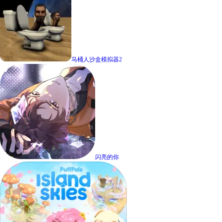
马桶人沙盒模拟器2
闪亮的你