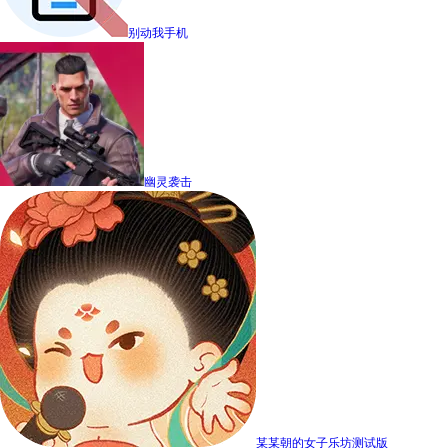
别动我手机
幽灵袭击
某某朝的女子乐坊测试版