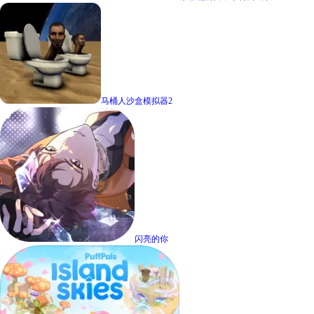
马桶人沙盒模拟器2
闪亮的你