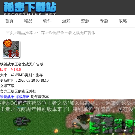
首页
精品
软件
游戏
资源
专题
攻略
主页
>
精品推荐
>
生存
> 铁锈战争王者之战无广告版
铁锈战争王者之战无广告版
版本：V1.0.0
大小：42.85MB
类别：生存
更新时间：2026-05-20 00:18:10
立即下载
官方正版
无病毒
无外挂
铁锈战争
海战策略
周年庆版本