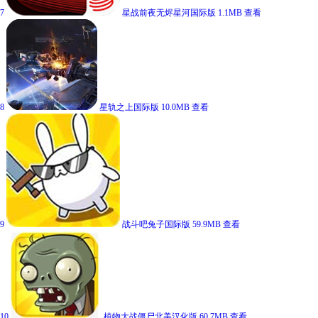
7
星战前夜无烬星河国际版
1.1MB
查看
8
星轨之上国际版
10.0MB
查看
9
战斗吧兔子国际版
59.9MB
查看
10
植物大战僵尸北美汉化版
60.7MB
查看