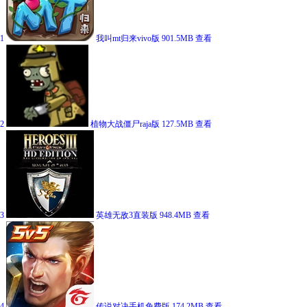
1
我叫mt归来vivo版
901.5MB
查看
2
植物大战僵尸raja版
127.5MB
查看
3
英雄无敌3直装版
948.4MB
查看
4
传说对决手机免费版
174.2MB
查看