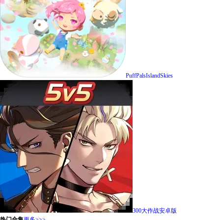
PuffPalsIslandSkies
300大作战安卓版
热门合集
更多>>>