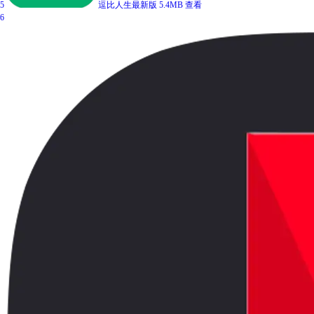
5
逗比人生最新版
5.4MB
查看
6