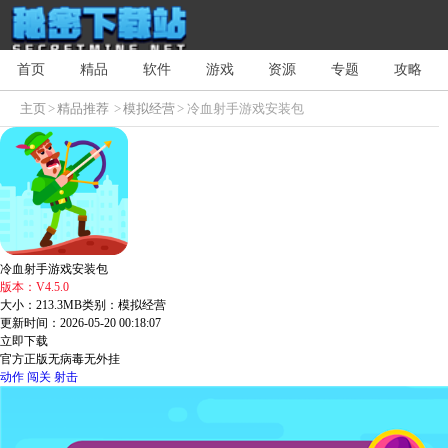
首页
精品
软件
游戏
资源
专题
攻略
主页
>
精品推荐
>
模拟经营
> 冷血射手游戏安装包
冷血射手游戏安装包
版本：V4.5.0
大小：213.3MB
类别：模拟经营
更新时间：2026-05-20 00:18:07
立即下载
官方正版
无病毒
无外挂
动作
闯关
射击