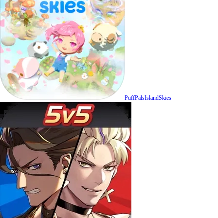
PuffPalsIslandSkies