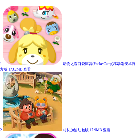
1
动物之森口袋露营(PocketCamp)移动端安卓官
方版
173.2MB
查看
2
村长加油红包版
17.9MB
查看