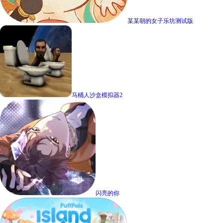
某某朝的女子乐坊测试版
马桶人沙盒模拟器2
闪亮的你