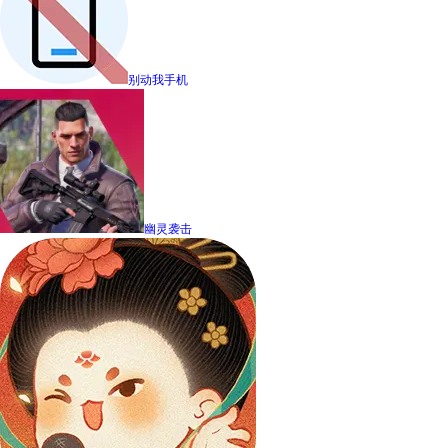
别动我手机
幽灵袭击