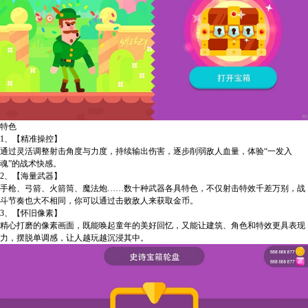
特色
1、【精准操控】
通过灵活调整射击角度与力度，持续输出伤害，逐步削弱敌人血量，体验“一发入
魂”的战术快感。
2、【海量武器】
手枪、弓箭、火箭筒、魔法炮……数十种武器各具特色，不仅射击特效千差万别，战
斗节奏也大不相同，你可以通过击败敌人来获取金币。
3、【怀旧像素】
精心打磨的像素画面，既能唤起童年的美好回忆，又能让建筑、角色和特效更具表现
力，摆脱单调感，让人越玩越沉浸其中。