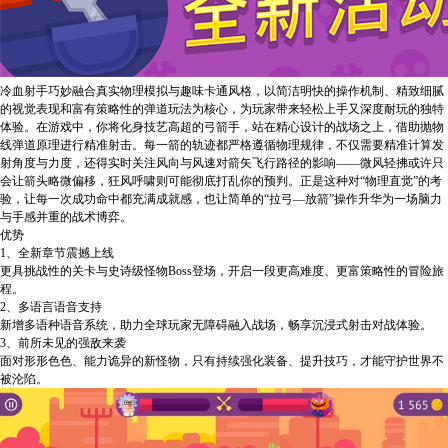
冷血射手巧妙融合真实物理模拟与趣味卡通风格，以简洁明快的操作机制、精致细腻
的视觉表现和富有策略性的弹道玩法为核心，为玩家带来轻松上手又深度耐玩的独特
体验。在游戏中，你将化身技艺高超的弓箭手，站在精心设计的战场之上，借助抛物
线弹道原理进行精准射击。每一箭的轨迹都严格遵循物理规律，不仅需要精准计算发
射角度与力度，还得实时关注风向与风速对箭矢飞行路径的影响——微风轻拂或许只
会让箭头略微偏移，狂风呼啸则可能彻底打乱你的预判。正是这种对“物理直觉”的考
验，让每一次成功命中都充满成就感，也让简单的“拉弓—放箭”操作升华为一场脑力
与手感并重的战术博弈。
优势
1、全新章节震撼上线
更具挑战性的关卡与史诗级怪物Boss登场，开启一段更高难度、更富策略性的冒险旅
程。
2、多语言语音支持
新增多语种语音系统，助力全球玩家无障碍融入战场，畅享沉浸式射击对战体验。
3、前所未见的强敌来袭
面对形形色色、能力诡异的新怪物，只有持续强化装备、提升技巧，才能守护世界不
被沦陷。