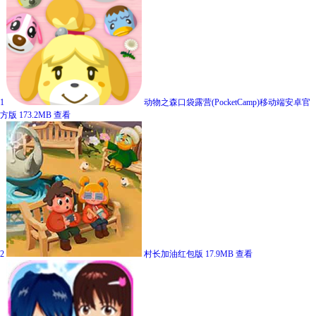
1
动物之森口袋露营(PocketCamp)移动端安卓官
方版
173.2MB
查看
2
村长加油红包版
17.9MB
查看