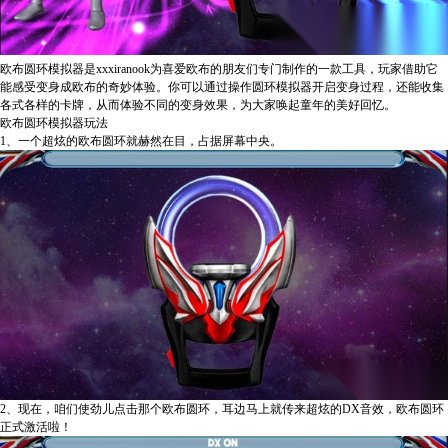
欧布圆环模拟器是xxxiranook为喜爱欧布的朋友们专门制作的一款工具，玩家借助它
能感受变身成欧布的奇妙体验。你可以通过操作圆环模拟器开启变身过程，还能收集
各式各样的卡牌，从而体验不同的变身效果，为大家唤起童年的美好回忆。
欧布圆环模拟器玩法
1、一个超炫的欧布圆环就赫然在目，占据屏幕中央。
2、现在，咱们使劲儿点击那个欧布圆环，耳边马上就传来超炫的DX音效，欧布圆环
正式激活啦！