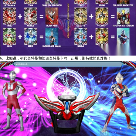
6、比如说，初代奥特曼和迪迦奥特曼卡牌一起用，那特效简直炸裂！