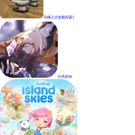
马桶人沙盒模拟器2
闪亮的你