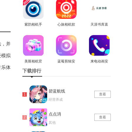
免费版
紫韵相机手
心旅相机软
天涯书库直
机版
查看
件安卓官方
查看
装版
查看
版
法，并
受模拟
美斯相机官
蓝莓剪辑安
来电动画安
音乐体
方正版
查看
卓直装版
查看
卓直装版
查看
下载排行
碧蓝航线
查看
经营养成
点点消
查看
其他