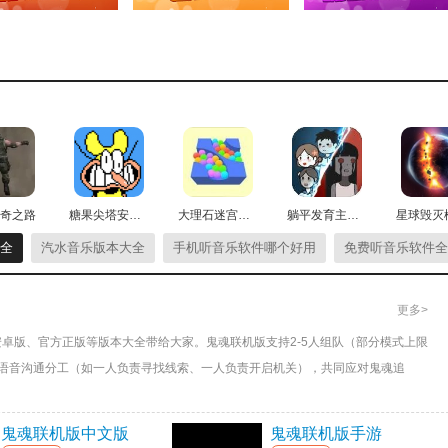
奇之路
糖果尖塔安卓版
大理石迷宫手游直装版
躺平发育主播内测版
全
汽水音乐版本大全
手机听音乐软件哪个好用
免费听音乐软件全
更多>
版、官方正版等版本大全带给大家。鬼魂联机版支持​​2-5人组队​​（部分模式上限
时语音沟通分工（如一人负责寻找线索、一人负责开启机关），共同应对鬼魂追
势（如黑暗角落、障碍物）偷袭人类，考验团队配合。
鬼魂联机版中文版
鬼魂联机版手游