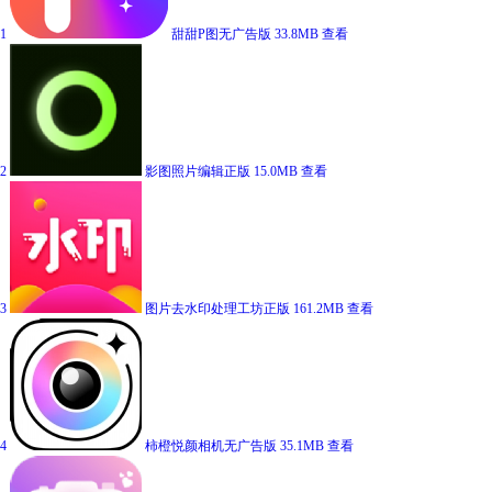
1
甜甜P图无广告版
33.8MB
查看
2
影图照片编辑正版
15.0MB
查看
3
图片去水印处理工坊正版
161.2MB
查看
4
柿橙悦颜相机无广告版
35.1MB
查看