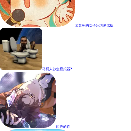
某某朝的女子乐坊测试版
马桶人沙盒模拟器2
闪亮的你