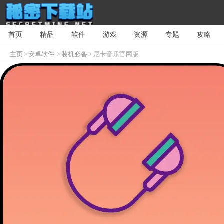
首页
精品
软件
游戏
资源
专题
攻略
主页
>
安卓软件
>
装机必备
> 尼卡音乐官网版