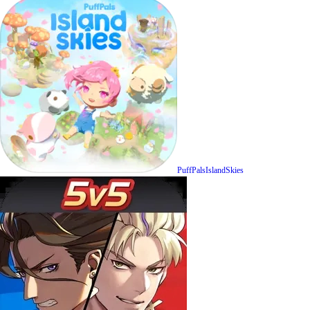
PuffPalsIslandSkies