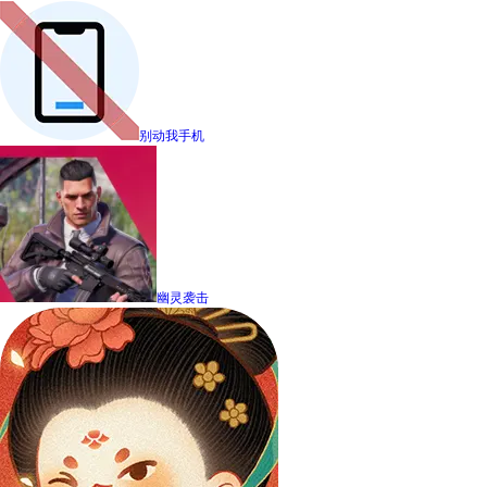
别动我手机
幽灵袭击