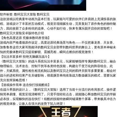
软件标签: 数码宝贝大冒险 数码宝贝
这款游戏以经典童年动画为蓝本打造，玩家能与可爱的伙伴们并肩踏上充满惊喜的旅
程。游戏设计了丰富的互动模式，视觉呈现细腻生动，完美复刻了原作角色的独特魅
力，因此收获了众多粉丝的追捧。心动不如行动，快来专属乐园开启你的冒险吧！
数码宝贝大冒险安卓版特色介绍
【角色高度还原 究极体数码兽登场】
游戏内容严格遵循原作设定，高度还原经典场景与角色——不仅把暴龙兽、天女兽、
加鲁鲁兽这些大家耳熟能详的数码宝贝全部带到数码世界的舞台上，更有原本神秘未
知的究极体数码宝贝提前解锁、震撼亮相，瞬间点燃你的视觉激情！
【玩法丰富多样 拒绝无脑碾压战斗】
《数码宝贝大冒险》的战斗系统玩法丰富多元，玩家能够指挥专属的数码宝贝，融合
物理输出、法术攻击、控制干扰等各类特色技能，构建出千变万化的阵容组合。此
外，天赋系统、属性相生相克机制以及数码宝贝之间的羁绊关联等多重要素，都会对
战斗的进程和结果产生关键影响，彻底摒弃单纯依靠战力数值碾压的模式，需要玩家
充分发挥策略思维！
【游戏操作简单 连击快打技能酷炫】
在战斗界面的设计上，《数码宝贝大冒险》选用了当前十分流行的布局形式，操作逻
辑简单易懂、视觉呈现清晰明了。只需手指轻轻点击，就能随心释放数码宝贝的华丽
必杀技，实现畅快的连击快打！炫酷的技能特效瞬间铺满整个屏幕，带来极具冲击力
的视觉体验，让敌人在强大的攻势下陷入绝望！