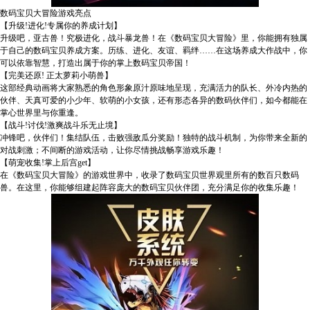
数码宝贝大冒险游戏亮点
【升级!进化!专属你的养成计划】
升级吧，亚古兽！究极进化，战斗暴龙兽！在《数码宝贝大冒险》里，你能拥有独属
于自己的数码宝贝养成方案。历练、进化、友谊、羁绊……在这场养成大作战中，你
可以依靠智慧，打造出属于你的掌上数码宝贝帝国！
【完美还原! 正太萝莉小萌兽】
这部经典动画将大家熟悉的角色形象原汁原味地呈现，充满活力的队长、外冷内热的
伙伴、天真可爱的小少年、软萌的小女孩，还有形态各异的数码伙伴们，如今都能在
掌心世界里与你重逢。
【战斗!讨伐!激爽战斗乐无止境】
冲锋吧，伙伴们！集结队伍，击败强敌瓜分奖励！独特的战斗机制，为你带来全新的
对战刺激；不间断的游戏活动，让你尽情挑战畅享游戏乐趣！
【萌宠收集!掌上后宫get】
在《数码宝贝大冒险》的游戏世界中，收录了数码宝贝世界观里所有的数百只数码
兽。在这里，你能够组建起阵容庞大的数码宝贝伙伴团，充分满足你的收集乐趣！