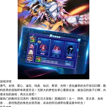
游戏详情
勇气、友情、爱心、诚实、纯真、知识、希望、光明！进化徽章的光芒依旧闪耀，数
码世界的冒险即将再度开启！无限大的梦想在掌心重新绽放，被选召的孩子们啊，向
着未知的旅程，再次出发吧！
最热门的数码宝贝系列《数码宝贝大冒险》震撼回归！太一、阿和、亚古兽、加布
兽……那些熟悉的角色全部亮相，浓浓的怀旧感带你重温童年时光！