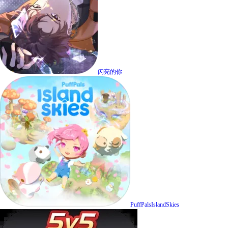
闪亮的你
PuffPalsIslandSkies