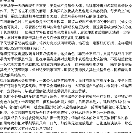
新手攻略
竞技场第一天的表现至关重要，要是你不是氪金大佬，后续想冲击排名就得靠借位操
作了。为了省去不必要的麻烦，多购买几次挑战次数也是很有必要的。每天晚上9点
过后，系统会通过邮件发放排名奖励，这里可是积攒钻石的绝佳途径。
在培养角色时，初始资质是关键考量因素，建议从资质不低于15的开始着手（仙女类
角色可例外）。尽管部分资质14的角色前期成长速度较快，但这类养成游戏的核心在
于长期规划——如果过早将低资质角色培养到6星，后续却因资质限制无法进一步提
升，届时再重新培养其他角色反而会浪费更多时间和资源。
平民玩家若想实现逆袭，培养方向必须清晰明确，钻石也一定要好好积攒，这样遇到
限时BOSS时就能顺利提升了。
选择范围攻击型数码兽时要谨慎考量，这类角色并非完全不可用，只是后续战斗中容
易为对手积累怒气值，且在争霸赛这类对抗场景中表现往往比较被动。不要期望仅凭
一队范围攻击角色就能实现对敌方的快速压制，这种效果很难达成——除非是资源极
其充足的顶级玩家，但对这类玩家而言，即便将资源投入其他类型角色，同样能具备
强大的终结能力。
找个靠谱的公会很重要，一来公会副本奖励丰厚，而且前期副本难度不高，要是分散
开打还能拿到更多奖励。至于公会捐献和红包，大家根据自己的能力来就行，但这两
项一定要参与，毕竟后面解锁成就也需要用到这些贡献。
组队时不必堆砌过多防御与治疗角色，主动出击才是更有效的生存策略。某些辅助型
角色在特定关卡表现尚可，但整体输出能力有限，后期容易乏力。建议配置1名防御
者与1名治疗者即可，过度偏重防御治疗未必能确保生存，反而可能因输出不足陷入
困境。不过若想在竞技场合打造干扰型阵容，这种思路也不失为一种选择。
从侧翼或后方发起攻势确实能占据一定优势，但这种战术的效果高度依赖团队协作。
如果每次都把对手削弱到只剩一口气，却始终无法完成最后一击彻底解决战斗，那么
这样的进攻又有什么实际意义呢？