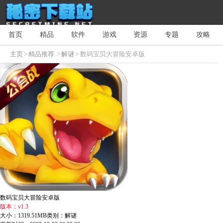
首页
精品
软件
游戏
资源
专题
攻略
主页
>
精品推荐
>
解谜
> 数码宝贝大冒险安卓版
数码宝贝大冒险安卓版
版本：v1.3
大小：1319.51MB
类别：解谜