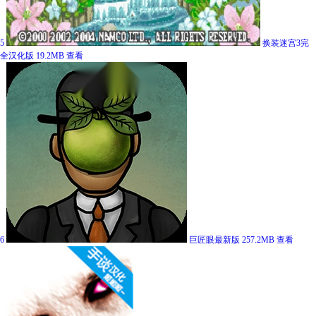
5
换装迷宫3完
全汉化版
19.2MB
查看
6
巨匠眼最新版
257.2MB
查看