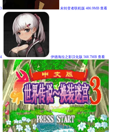
3
未转变者联机版
486.9MB
查看
4
伊德海拉之影汉化版
568.7MB
查看