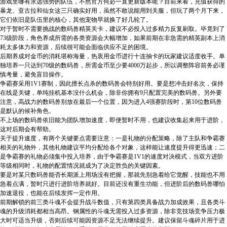
游戏里哪有永远强势的队伍，不然官方何必一直更新版本呢？目前来看，充值获得的
暴龙、亚古拉和仙女这三只确实好用，虽然不敢说能用到关服，但玩了两个月下来，
它们依旧是队伍里的核心，其他宠物早就换了好几轮了。
对于暂时不需要挑战的数码兽精英关卡，建议不必投入过多精力反复刷取。毕竟到了
73级阶段，角色养成所需的各类资源会大幅增加，如果前期在非急需的精英副本上消
耗太多体力和资源，后续很可能会面临供应不足的困境。
后期养成对金币的消耗堪称海量，热衷用金币进行十连抽卡的玩家建议适度收手。单
独培养一只达到70级的数码兽，所需金币至少要4000万起步，所以调整阵容前务必谨
慎考量，避免盲目操作。
争霸赛采用1V1赛制，因此擅长点杀的数码兽会特别好用。要是想冲击好名次，保持
在线是关键，单纯挂机基本没什么机会，除非你拥有9只配置完美的数码兽。另外要
注意，高战力的数码兽别放在最后一个位置，因为进入4强赛阶段时，第10位数码兽
是默认的候补角色。
不上场的数码兽依旧能为团队增加速度，即便暂时不用，也建议收集起来用于进阶，
这对后期会有帮助。
关于提升速度，有两个关键要点需要注意：一是礼物的分配策略，除了主队和争霸赛
相关的礼物外，其他礼物建议平均分配给各个对象，这样能让速度提升得更迅速；二
是争霸赛的礼物必须集中投入培养，由于争霸赛是1V1的速度对决模式，当双方进阶
等级相同时，礼物的配置情况就成为了决定胜负的关键因素。
要是对某只数码兽能否长期派上用场没有把握，那就先别急着给它觉醒，技能也不用
急着点满，暂时只进行进阶培养就好。目前还没有重生功能，但进阶后的数码兽哪怕
加速退役，也能在后续发挥一定作用。
前期解锁的前三类斗魂不会提升战斗数值，只有第四类具备战力加成效果，且各类斗
魂的升级消耗都相当高昂。钢属性的斗魂无需投入过多资源，除非竞技场竞争压力极
大时可适当升级，否则后续可能因资源不足无法继续提升。建议保留斗魂碎片用于进