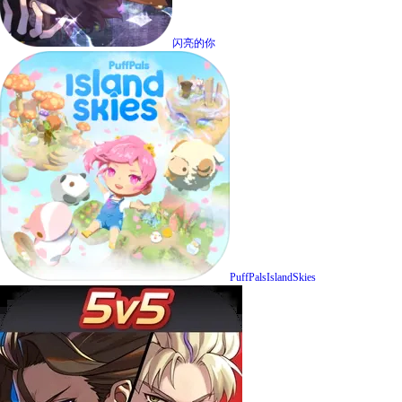
闪亮的你
PuffPalsIslandSkies