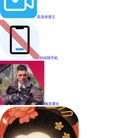
高清录屏王
别动我手机
幽灵袭击