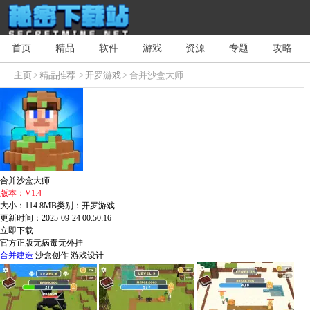
首页
精品
软件
游戏
资源
专题
攻略
主页
>
精品推荐
>
开罗游戏
> 合并沙盒大师
合并沙盒大师
版本：V1.4
大小：114.8MB
类别：开罗游戏
更新时间：2025-09-24 00:50:16
立即下载
官方正版
无病毒
无外挂
合并建造
沙盒创作
游戏设计