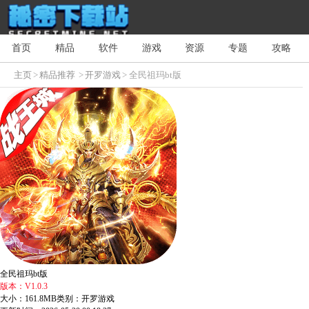
首页
精品
软件
游戏
资源
专题
攻略
主页
>
精品推荐
>
开罗游戏
> 全民祖玛bt版
全民祖玛bt版
版本：V1.0.3
大小：161.8MB
类别：开罗游戏