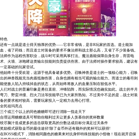
特色
还有一点就是道士得天独厚的优势——它非常省钱，是非R玩家的首选。道士能加
血，省了药钱；而且道士对装备的要求不像法师和战士那么高，又省了不少装备钱。
法师作为远程伤害职业，战斗时可采用风筝打法。魔法盾能保障自身生存，而雷电
术、火墙、冰咆哮这类输出技能则负责提供伤害。由于法师对操作要求较高，建议有
一定基础的玩家尝试。
他始终十分受欢迎，这源于他具备诸多优势。召唤神兽是道士的一项核心能力，召唤
出的神兽既能充当肉盾抵御伤害，自身也拥有相当可观的输出能力。而道士的毒符则
能使敌人陷入持续掉血的状态，从而始终将敌人的血量压制在较低水平。
人们对战士的普遍印象是勇往直前、冲锋陷阵，而实际情况也确实如此。战士的半月
弯刀、野蛮冲撞、烈火刀法等技能早已为大家所熟知。不过美中不足的是，战士对装
备的要求相对较高，需要玩家投入一定精力去用心打理。
全民祖玛亮点
三个或三个以上的同色糖糖即可进行消除一指走天下
合理运用糖糖道具可帮助你顺利过关让更多人羡慕你的奖杯数量
绞尽脑汁造成更多的连击获取更高的分数达成目标分满足过关条件
奖励模式获取金币的最佳途径!除了金币外还有额外的奖杯可以获得!
在BOSS模式下，消除相同颜色的糖果来对抗身怀特殊技能的小怪物！现在就开启保