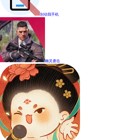
别动我手机
幽灵袭击