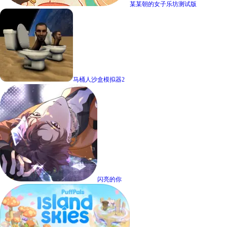
某某朝的女子乐坊测试版
马桶人沙盒模拟器2
闪亮的你