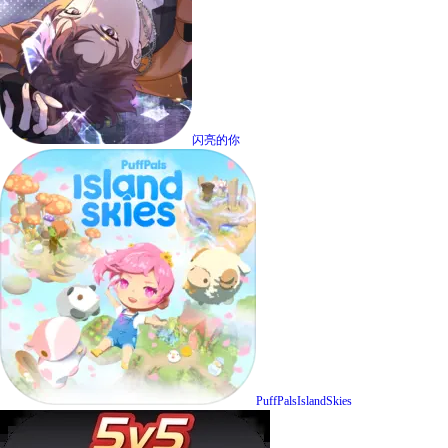
闪亮的你
PuffPalsIslandSkies