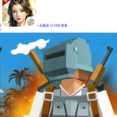
6
一剑屠龙
10.1MB
查看
7