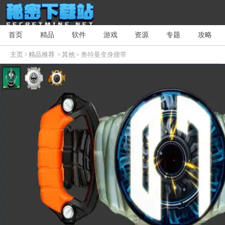
首页
精品
软件
游戏
资源
专题
攻略
主页
>
精品推荐
>
其他
> 奥特曼变身腰带