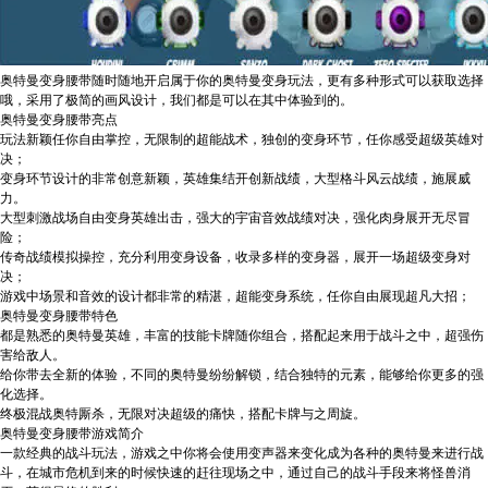
奥特曼变身腰带随时随地开启属于你的奥特曼变身玩法，更有多种形式可以获取选择
哦，采用了极简的画风设计，我们都是可以在其中体验到的。
奥特曼变身腰带亮点
玩法新颖任你自由掌控，无限制的超能战术，独创的变身环节，任你感受超级英雄对
决；
变身环节设计的非常创意新颖，英雄集结开创新战绩，大型格斗风云战绩，施展威
力。
大型刺激战场自由变身英雄出击，强大的宇宙音效战绩对决，强化肉身展开无尽冒
险；
传奇战绩模拟操控，充分利用变身设备，收录多样的变身器，展开一场超级变身对
决；
游戏中场景和音效的设计都非常的精湛，超能变身系统，任你自由展现超凡大招；
奥特曼变身腰带特色
都是熟悉的奥特曼英雄，丰富的技能卡牌随你组合，搭配起来用于战斗之中，超强伤
害给敌人。
给你带去全新的体验，不同的奥特曼纷纷解锁，结合独特的元素，能够给你更多的强
化选择。
终极混战奥特厮杀，无限对决超级的痛快，搭配卡牌与之周旋。
奥特曼变身腰带游戏简介
一款经典的战斗玩法，游戏之中你将会使用变声器来变化成为各种的奥特曼来进行战
斗，在城市危机到来的时候快速的赶往现场之中，通过自己的战斗手段来将怪兽消