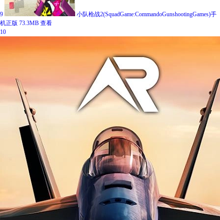
9
小队枪战2(SquadGame:CommandoGunshootingGames)手
机正版
73.3MB
查看
10