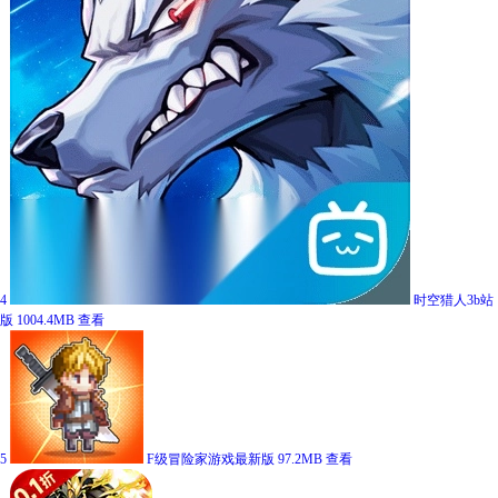
4
时空猎人3b站
版
1004.4MB
查看
5
F级冒险家游戏最新版
97.2MB
查看