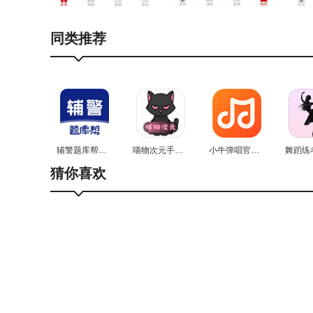
1.历年真题与错题练习：汇聚了近年相关领域的考试
同类推荐
2.离线学习功能：支持课程资源的下载，用户可以在
3.直播与录播回放功能：借助完善的回放机制，用
关键内容。
软件点评
辅警题库帮官方最新版
喵物次元手机免费版
小牛弹唱官方最新版
猜你喜欢
博通教育是一款在线教育学习软件，它凭借丰富的课
等优势，受到了众多用户的喜爱。此外，该软件还具
这些功能进一步优化了用户的学习体验，提高了学习
学生群体，都能通过博通教育取得理想的学习收获。