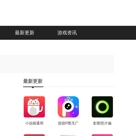
最新更新
游戏资讯
最新更新
小说猫通用
甜甜P图无广
影图照片编
查看
版
告版
查看
辑正版
查看