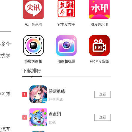
永川尖讯网
宜丰发布手
图片去水印
安卓直装版
查看
机正版
查看
处理工坊正
查看
版
等多个
在线学
柿橙悦颜相
倾颜相机原
ProM专业摄
机无广告版
查看
查看
版
影机手机版
查看
下载排行
碧蓝航线
学习需
查看
经营养成
点点消
查看
其他
交流互