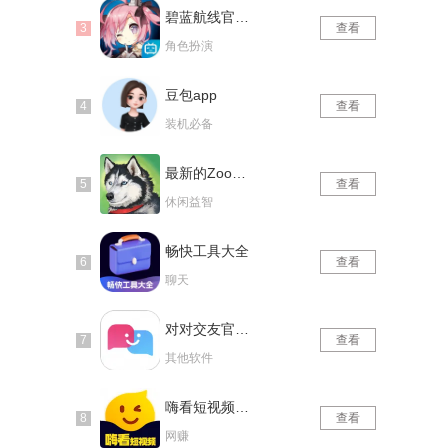
碧蓝航线官网版
查看
角色扮演
豆包app
查看
装机必备
最新的Zoom动物马仙踪林
查看
休闲益智
畅快工具大全
查看
聊天
对对交友官网版
查看
其他软件
嗨看短视频红包版
查看
网赚