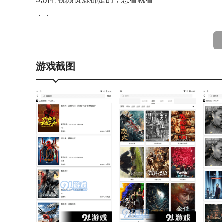
亮点
1,V影清爽版资源齐全，您想看的影视资源已全部到位
2,支持全站内容搜索，助您获取更多丰富的视频内容
游戏截图
3,支持多种分辨率的播放，为您带来更优质的视觉体
小编点评
V影清爽版能为用户提供优质的影视内容，具备一键