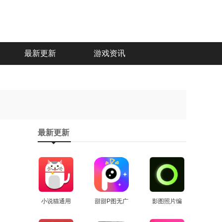
最新更新
游戏资讯
最新更新
小说猫通用
甜甜P图无广
影图照片编
查看
版
告版
查看
辑正版
查看