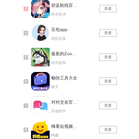
碧蓝航线官网版
查看
角色扮演
豆包app
查看
装机必备
最新的Zoom动物马仙踪林
查看
休闲益智
畅快工具大全
查看
聊天
对对交友官网版
查看
其他软件
嗨看短视频红包版
查看
网赚