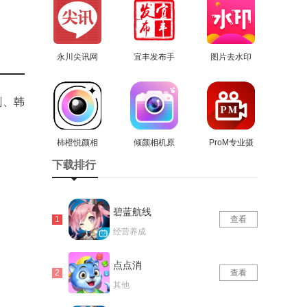
永川尖讯网
宜丰发布手
图片去水印
安卓直装版
查看
机正版
查看
处理工坊正
查看
版
剧、韩
柿橙悦颜相
倾颜相机原
ProM专业摄
机无广告版
查看
查看
版
影机手机版
查看
下载排行
碧蓝航线
查看
经营养成
点点消
查看
其他