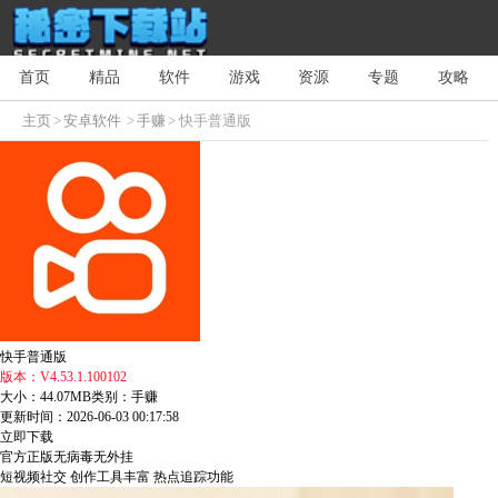
首页
精品
软件
游戏
资源
专题
攻略
主页
>
安卓软件
>
手赚
> 快手普通版
快手普通版
版本：V4.53.1.100102
大小：44.07MB
类别：手赚
更新时间：2026-06-03 00:17:58
立即下载
官方正版
无病毒
无外挂
短视频社交
创作工具丰富
热点追踪功能