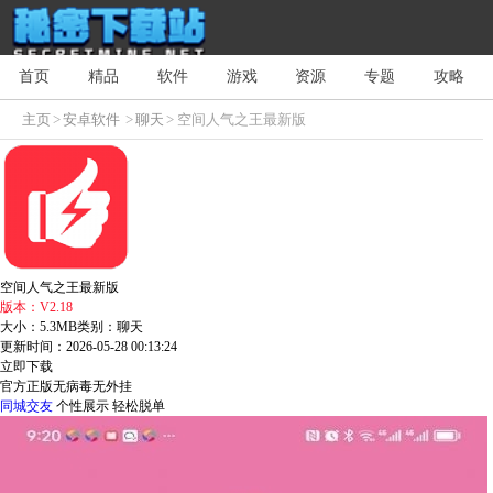
首页
精品
软件
游戏
资源
专题
攻略
主页
>
安卓软件
>
聊天
> 空间人气之王最新版
空间人气之王最新版
版本：V2.18
大小：5.3MB
类别：聊天
更新时间：2026-05-28 00:13:24
立即下载
官方正版
无病毒
无外挂
同城交友
个性展示
轻松脱单