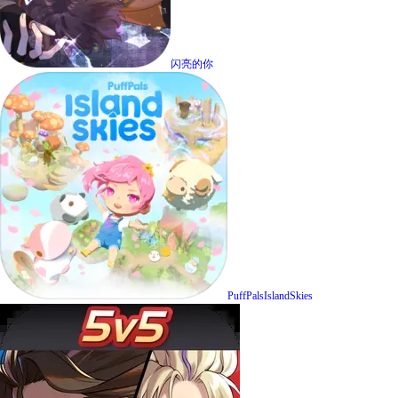
闪亮的你
PuffPalsIslandSkies