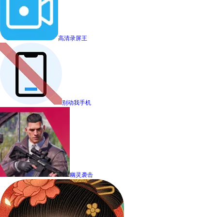
高清录屏王
别动我手机
幽灵袭击