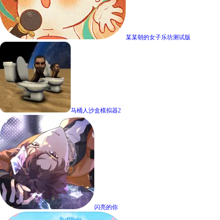
某某朝的女子乐坊测试版
马桶人沙盒模拟器2
闪亮的你