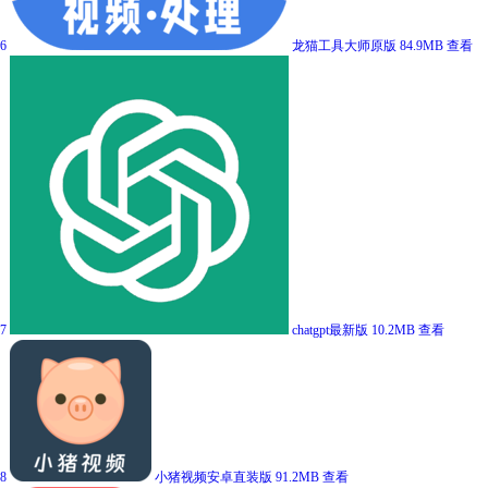
6
龙猫工具大师原版
84.9MB
查看
7
chatgpt最新版
10.2MB
查看
8
小猪视频安卓直装版
91.2MB
查看