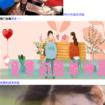
300大作战安卓版
热门合集
更多>>>
免费的脱单神器