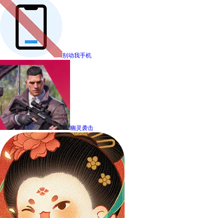
别动我手机
幽灵袭击