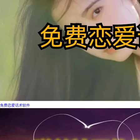
免费恋爱话术软件