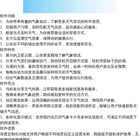
软件功能
1、为你带来有趣的气象知识，了解更多天气背后的科学道理。
2、挖掘用户习惯，实时匹配天气信息，提供最贴心的服务。
3、根据当天实时天气，为你推荐最合适的穿搭方式。
4、全方位监测空气质量，保障你的健康出行。
5、让你在不同的场合使用不同的名字，更加便捷和安全。
软件特色
1、展示的卫星云图，让你更直观地了解气象情况。
2、分享天气变幻的趣味技巧，助你轻松开启聊天话题，轻松俘获妹子的好感。
3、当遇到大雨、暴风雪等突发特殊天气时，会第一时间向用户发出安全预警。
4、每晚自动为你发送温馨问候和明天的天气预报。
5、结合气象数据及交通情况，为用户提供最佳出行路线。
软件亮点
1、与好友分享天气特惠，立即获取更多独家优惠券和服务。
2、预测未来的气象趋势，助你规划更科学的生活方式。
3、动态视觉效果：运用流畅的动画呈现当下天气状况，增强用户体验。
4、清晰界面设计：界面布局简洁直观，色彩搭配和谐舒适，能够让用户快速获取关
键天气信息。
5、多样化显示模式：支持现代化日历气象卡片等多种呈现形式，可满足不同场景下
的阅读需求。
软件优势
深度定制化功能支持用户根据不同场景自定义设置名称，既能提升隐私保护效果，又
能增强使用便捷性。