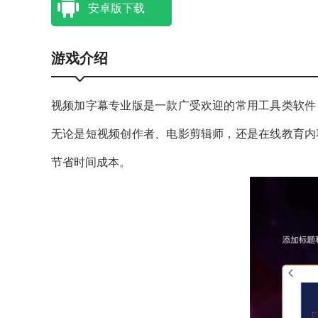
安卓版下载
游戏介绍
视频加字幕专业版是一款广受欢迎的常用工具类软件
无论是短视频创作者、电影剪辑师，还是在线教育内
节省时间成本。