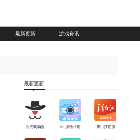
最新更新
游戏资讯
最新更新
次元狗动漫
ins滤镜相机
i青白江正版
通用版
查看
手机版
查看
查看