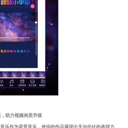
镜，助力视频画质升级
段音乐作为背景音乐，使你的作品展现出无与伦比的表现力