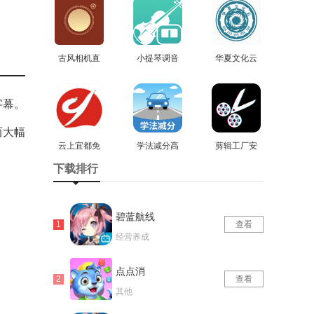
古风相机直
小提琴调音
华夏文化云
装版
查看
器手机最新
查看
安卓版
查看
版
字幕。
而大幅
云上宜都免
学法减分高
剪辑工厂安
费原版
查看
效练直装版
查看
卓直装版
查看
下载排行
碧蓝航线
查看
经营养成
点点消
查看
其他