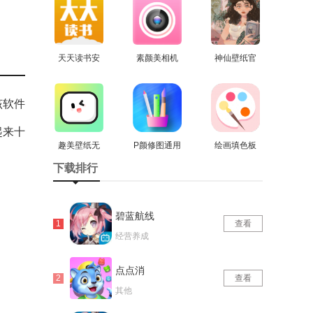
版
天天读书安
素颜美相机
神仙壁纸官
卓官方版
查看
官方最新版
查看
方版
查看
该软件
起来十
趣美壁纸无
P颜修图通用
绘画填色板
广告版
查看
查看
版
安卓版
查看
下载排行
碧蓝航线
查看
经营养成
点点消
查看
其他