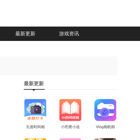
最新更新
游戏资讯
最新更新
元道时间相
小疙瘩小说
Vlog相机助
机安卓直装
查看
安卓官方版
查看
手通用版
查看