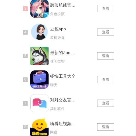
碧蓝航线官网版
查看
角色扮演
豆包app
查看
装机必备
最新的Zoom动物马仙踪林
查看
休闲益智
畅快工具大全
查看
聊天
对对交友官网版
查看
其他软件
嗨看短视频红包版
查看
网赚