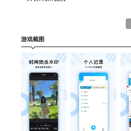
1、用户在使用小六水印过程中的所有操作都会被记
2、我们可以在这里对视频和图片进行一键在线去水
3、这是一款专业度很高的考勤打卡工具，其记录的
游戏截图
『小六水印软件亮点』
1、提供时间地点水印、天气水印、经纬水印、打卡
2、真实还原多种工作与生活场景，满足不同水印样
3、相机配备多种打卡专属水印模板，可精准定位当