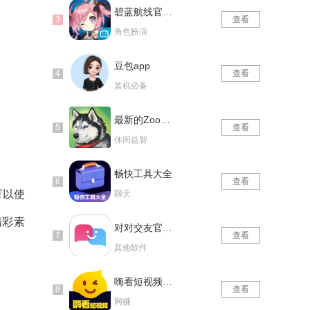
碧蓝航线官网版
查看
角色扮演
豆包app
查看
装机必备
最新的Zoom动物马仙踪林
查看
休闲益智
畅快工具大全
查看
可以使
聊天
精彩素
对对交友官网版
查看
其他软件
嗨看短视频红包版
查看
网赚