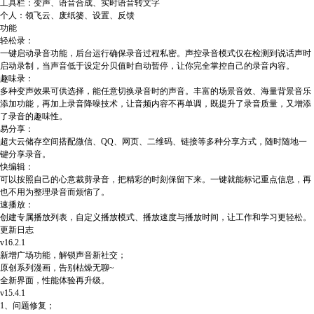
工具栏：变声、语音合成、实时语音转文字
个人：领飞云、废纸篓、设置、反馈
功能
轻松录：
一键启动录音功能，后台运行确保录音过程私密。声控录音模式仅在检测到说话声时
启动录制，当声音低于设定分贝值时自动暂停，让你完全掌控自己的录音内容。
趣味录：
多种变声效果可供选择，能任意切换录音时的声音。丰富的场景音效、海量背景音乐
添加功能，再加上录音降噪技术，让音频内容不再单调，既提升了录音质量，又增添
了录音的趣味性。
易分享：
超大云储存空间搭配微信、QQ、网页、二维码、链接等多种分享方式，随时随地一
键分享录音。
快编辑：
可以按照自己的心意裁剪录音，把精彩的时刻保留下来。一键就能标记重点信息，再
也不用为整理录音而烦恼了。
速播放：
创建专属播放列表，自定义播放模式、播放速度与播放时间，让工作和学习更轻松。
更新日志
v16.2.1
新增广场功能，解锁声音新社交；
原创系列漫画，告别枯燥无聊~
全新界面，性能体验再升级。
v15.4.1
1、问题修复；