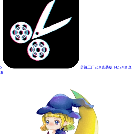
5
剪辑工厂安卓直装版
142.9MB
查
看