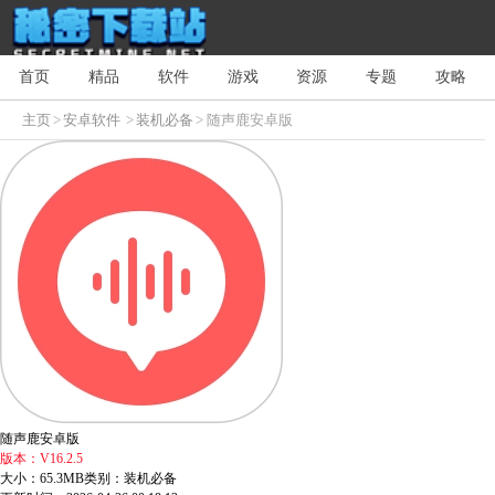
首页
精品
软件
游戏
资源
专题
攻略
主页
>
安卓软件
>
装机必备
> 随声鹿安卓版
随声鹿安卓版
版本：V16.2.5
大小：65.3MB
类别：装机必备