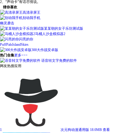
2、“声动卡”有话尽情说。
猜你喜欢
高清录屏王
别动我手机
幽灵袭击
某某朝的女子乐坊测试版
马桶人沙盒模拟器2
闪亮的你
PuffPalsIslandSkies
300大作战安卓版
热门合集
更多>>>
语音转文字免费的软件
网友热搜应用
1
次元狗动漫通用版
18.0MB
查看