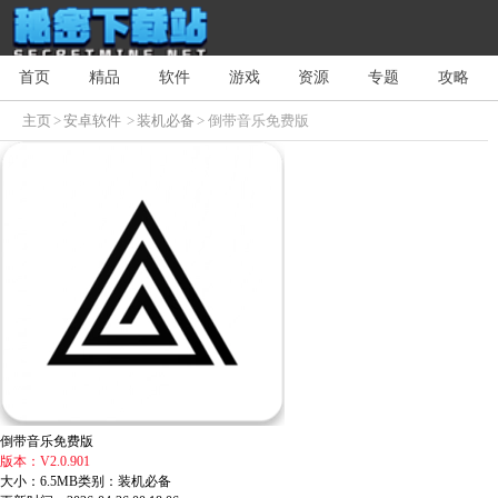
首页
精品
软件
游戏
资源
专题
攻略
主页
>
安卓软件
>
装机必备
> 倒带音乐免费版
倒带音乐免费版
版本：V2.0.901
大小：6.5MB
类别：装机必备