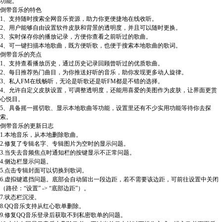
功能。
倒带音乐的特色
1、支持随时搜索全网音乐资源，助力你更便捷地在线收听。
2、用户能够自由设置软件皮肤和背景的透明度，并且可以随时更换。
3、实时保存你的播放记录，方便你查看之前听过的歌曲。
4、可一键扫描本地歌曲，既方便听歌，也便于搜索本地歌曲的歌词。
倒带音乐的亮点
1、支持查看播放历史，通过历史记录回顾曾听过的优质歌曲。
2、每日推荐热门曲目，为你推送好听的音乐，助你发现更多动人旋律。
3、私人FM在线畅听，无论是听歌还是听FM都是不错的选择。
4、允许自定义皮肤设置，可调整透明度，还能用喜爱的美图作为皮肤，让界面更赏
心悦目。
5、具备摇一摇切歌、显示本地歌曲等功能，设置里还有不少实用功能等待你去探
索。
倒带音乐的更新日志
1.本地音乐，从本地删除歌曲。
2.修复了专辑名字、专辑图片为空时的显示问题。
3.当失去音频焦点时通知栏的按键显示不正常问题。
4.侧边栏显示问题。
5.点击专辑封面可以切换到歌词。
6.虚拟键遮挡问题。底部会自动留出一段边距，若不需要该边距，可前往设置中关闭
（路径：“设置” -> “底部边距”）。
7.状态栏沉浸。
8.QQ音乐支持从红心歌单删除。
9.修复QQ音乐登录后获取不到私密歌单的问题。