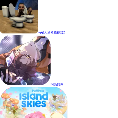
马桶人沙盒模拟器2
闪亮的你