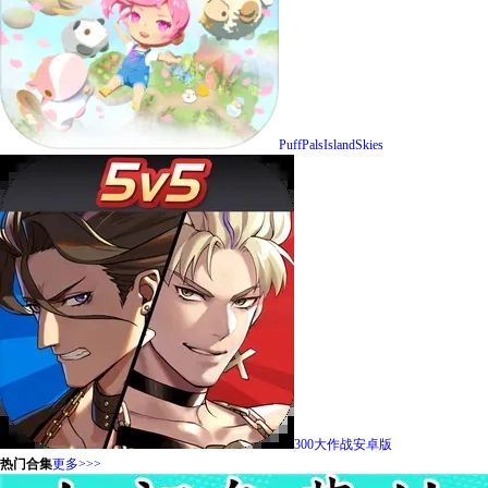
PuffPalsIslandSkies
300大作战安卓版
热门合集
更多>>>