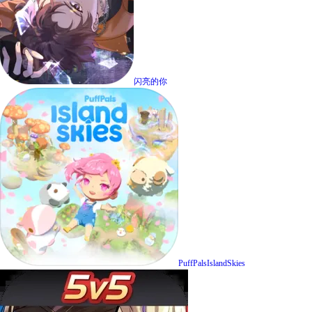
闪亮的你
PuffPalsIslandSkies