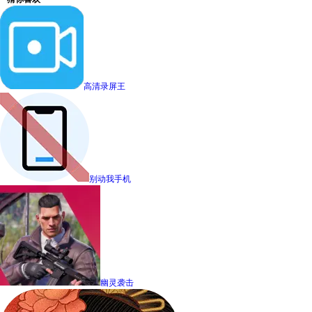
高清录屏王
别动我手机
幽灵袭击