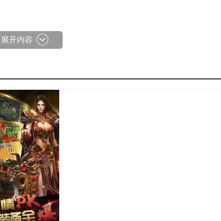
展开内容
战斗，行云流水的KO对手;
K竞技。
时随低地畅玩，自由交易哦。
上回到家收装备，非常的佛系