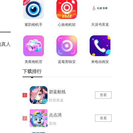
免费版
紫韵相机手
心旅相机软
天涯书库直
机版
查看
件安卓官方
查看
装版
查看
版
的真人
美斯相机官
蓝莓剪辑安
来电动画安
方正版
查看
卓直装版
查看
卓直装版
查看
下载排行
碧蓝航线
查看
经营养成
点点消
查看
其他