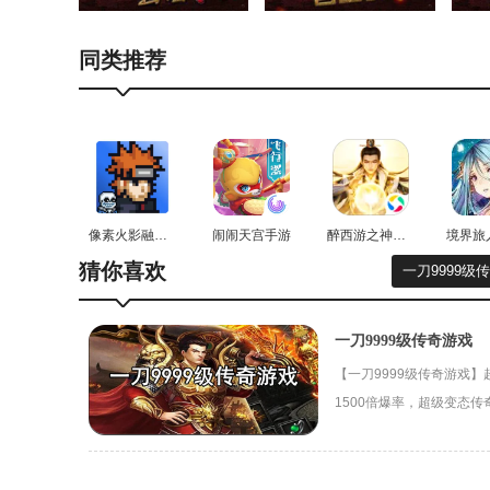
同类推荐
像素火影融合白绝
闹闹天宫手游
醉西游之神魔之殇
猜你喜欢
一刀9999级
一刀9999级传奇游戏
【一刀9999级传奇游戏】
1500倍爆率，超级变态
传奇游戏微变版说明
乐趣，超级福利每日领取
——传承经典 再造传奇——