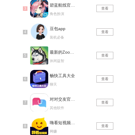
碧蓝航线官网版
查看
角色扮演
豆包app
查看
装机必备
最新的Zoom动物马仙踪林
查看
休闲益智
畅快工具大全
查看
聊天
对对交友官网版
查看
其他软件
嗨看短视频红包版
查看
网赚