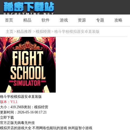
首页
精品
软件
游戏
资源
专题
攻略
主页
>
精品推荐
>
模拟经营
> 格斗学校模拟器安卓直装版
格斗学校模拟器安卓直装版
版本：V1.1
大小：419.2MB
类别：模拟经营
更新时间：2026-05-16 00:17:21
立即下载
官方正版
无病毒
无外挂
模拟开店的游戏大全
不用网络也能玩的游戏
休闲益智小游戏