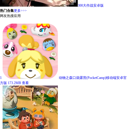
300大作战安卓版
热门合集
更多>>>
网友热搜应用
1
动物之森口袋露营(PocketCamp)移动端安卓官
方版
173.2MB
查看