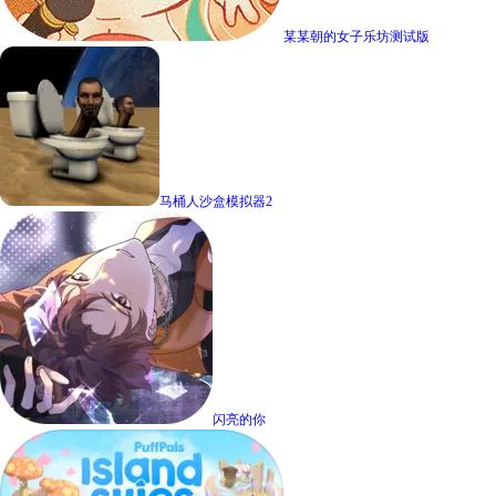
某某朝的女子乐坊测试版
马桶人沙盒模拟器2
闪亮的你