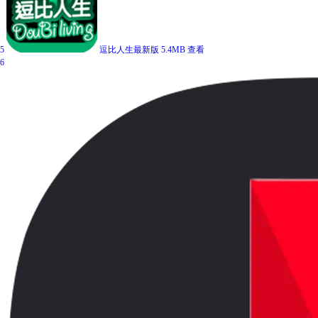
5
逗比人生最新版
5.4MB
查看
6