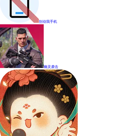
别动我手机
幽灵袭击