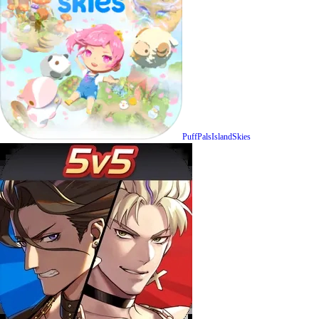
PuffPalsIslandSkies