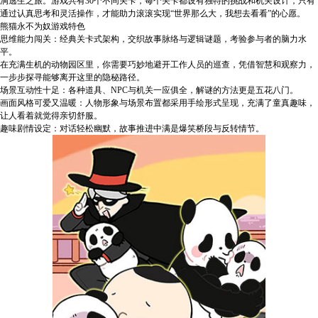
洞逃生之旅。游戏共有30个不同关卡，每个关卡都设有独特的挑战和机关设计，只有
通过认真思考和灵活操作，才能助力滚滚实现“世界那么大，我想去看看”的心愿。
熊猫永不为奴游戏特色
思维能力闯关：经典关卡式架构，交织故事脉络与逻辑谜题，考验参与者的脑力水
平。
在充满生机的动物园区里，你需要巧妙地避开工作人员的巡查，凭借智慧和观察力，
一步步探寻能够离开这里的隐秘路径。
场景互动性十足：各种道具、NPC与机关一应俱全，解谜的方法更是五花八门。
画面风格可爱又温暖：人物形象与场景布置都采用手绘形式呈现，充满了童真趣味，
让人看着就觉得亲切舒服。
趣味剧情设定：对话轻松幽默，故事推进中满是爆笑桥段与反转情节。