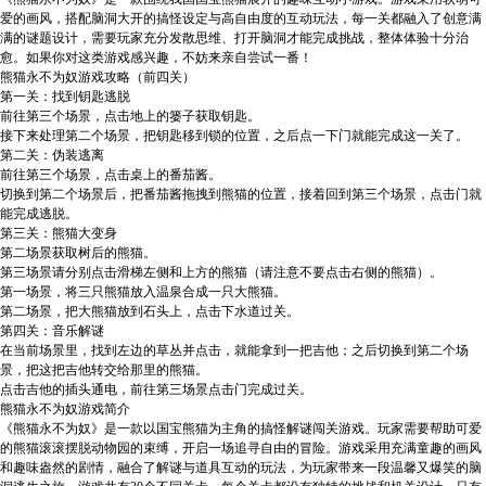
爱的画风，搭配脑洞大开的搞怪设定与高自由度的互动玩法，每一关都融入了创意满
满的谜题设计，需要玩家充分发散思维、打开脑洞才能完成挑战，整体体验十分治
愈。如果你对这类游戏感兴趣，不妨来亲自尝试一番！
熊猫永不为奴游戏攻略（前四关）
第一关：找到钥匙逃脱
前往第三个场景，点击地上的篓子获取钥匙。
接下来处理第二个场景，把钥匙移到锁的位置，之后点一下门就能完成这一关了。
第二关：伪装逃离
前往第三个场景，点击桌上的番茄酱。
切换到第二个场景后，把番茄酱拖拽到熊猫的位置，接着回到第三个场景，点击门就
能完成逃脱。
第三关：熊猫大变身
第二场景获取树后的熊猫。
第三场景请分别点击滑梯左侧和上方的熊猫（请注意不要点击右侧的熊猫）。
第一场景，将三只熊猫放入温泉合成一只大熊猫。
第二场景，把大熊猫放到石头上，点击下水道过关。
第四关：音乐解谜
在当前场景里，找到左边的草丛并点击，就能拿到一把吉他；之后切换到第二个场
景，把这把吉他转交给那里的熊猫。
点击吉他的插头通电，前往第三场景点击门完成过关。
熊猫永不为奴游戏简介
《熊猫永不为奴》是一款以国宝熊猫为主角的搞怪解谜闯关游戏。玩家需要帮助可爱
的熊猫滚滚摆脱动物园的束缚，开启一场追寻自由的冒险。游戏采用充满童趣的画风
和趣味盎然的剧情，融合了解谜与道具互动的玩法，为玩家带来一段温馨又爆笑的脑