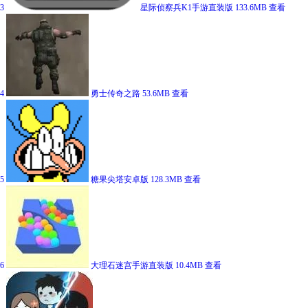
3
星际侦察兵K1手游直装版
133.6MB
查看
4
勇士传奇之路
53.6MB
查看
5
糖果尖塔安卓版
128.3MB
查看
6
大理石迷宫手游直装版
10.4MB
查看