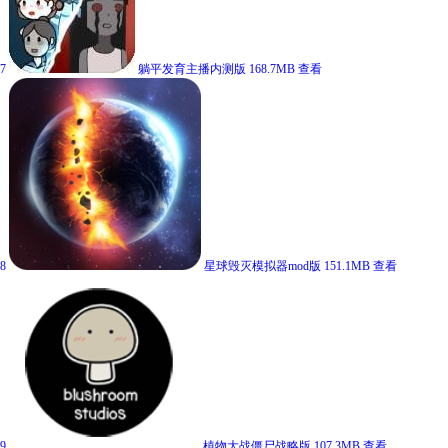
7
躺平发育主播内测版
168.7MB
查看
8
星球毁灭模拟器mod版
151.1MB
查看
9
植物大战僵尸战略版
107.3MB
查看