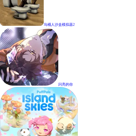
马桶人沙盒模拟器2
闪亮的你