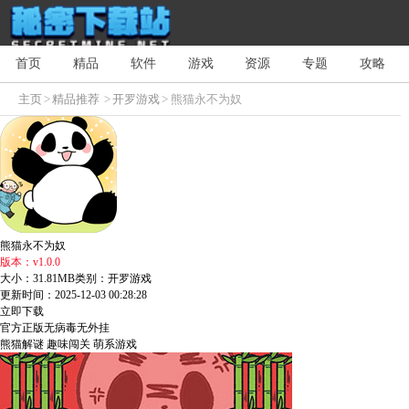
首页
精品
软件
游戏
资源
专题
攻略
主页
>
精品推荐
>
开罗游戏
> 熊猫永不为奴
熊猫永不为奴
版本：v1.0.0
大小：31.81MB
类别：开罗游戏
更新时间：2025-12-03 00:28:28
立即下载
官方正版
无病毒
无外挂
熊猫解谜
趣味闯关
萌系游戏