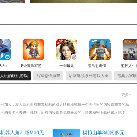
务。
信息。
它们。
时空猎人3b站版
F级冒险家游戏最新版
一剑屠龙
荒岛射击僵尸游戏最新版
能会听到你的声音。
人玩的联机游戏
后室恐怖游戏
后室逃脱系列游戏大全
逃离后室联
你!它将是你逃跑的最佳盟友。
更多>
是空间有限。
全可加入，双人联机拥有非常精彩的双人联机模式每一个关卡里的内容都非常的精
不同的关卡里去进行挑战，所有内容都是免费开放的，快来秘密下载站试玩吧！
等！
机器人角斗场Mod无
模拟山羊3胡闹多元