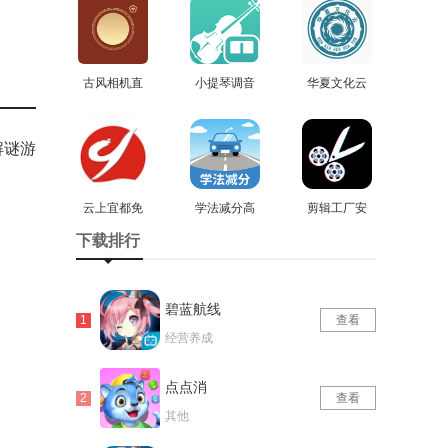
古风相机直
小提琴调音
华夏文化云
装版
查看
器手机最新
查看
安卓版
查看
版
解谜游
云上宜都免
学法减分高
剪辑工厂安
费原版
查看
效练直装版
查看
卓直装版
查看
下载排行
碧蓝航线
查看
经营养成
点点消
查看
其他