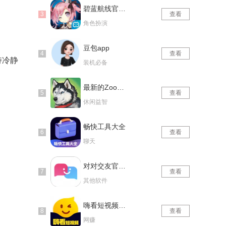
碧蓝航线官网版
查看
角色扮演
豆包app
查看
持冷静
装机必备
最新的Zoom动物马仙踪林
查看
休闲益智
畅快工具大全
查看
聊天
对对交友官网版
查看
其他软件
嗨看短视频红包版
查看
网赚