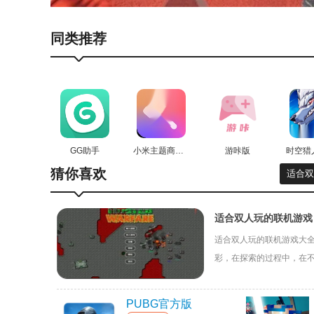
后室重生重制版游戏优势
同类推荐
游戏中有很多隐藏的情节，玩家在开始后需要解开任
不断激活你的大脑，使用你的推理能力连接所有线索
玩家也可以搜集这些图片，将它们放在一起，并恢复
后室重生重制版游戏特色
GG助手
小米主题商店国际版
游咔版
使用语音聊天与最近的人交谈!但要小心!有些实体可
猜你喜欢
适合双
玩家的耐力有限!你需要正确管理!如果一个实体靠近
您将能够获取各种物品并将它们存储在您的库存中!但
适合双人玩的联机游戏
适合双人玩的联机游戏大
后室重生重制版游戏测评
彩，在探索的过程中，在
这款冒险游戏还引入了多种解谜元素，如机关、密码
PUBG官方版