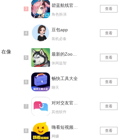
碧蓝航线官网版
查看
角色扮演
豆包app
查看
装机必备
，在像
最新的Zoom动物马仙踪林
查看
休闲益智
畅快工具大全
查看
聊天
对对交友官网版
查看
其他软件
嗨看短视频红包版
查看
网赚