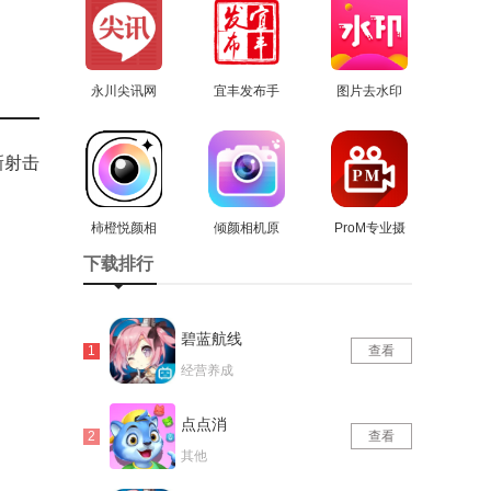
永川尖讯网
宜丰发布手
图片去水印
安卓直装版
查看
机正版
查看
处理工坊正
查看
版
新射击
柿橙悦颜相
倾颜相机原
ProM专业摄
机无广告版
查看
查看
版
影机手机版
查看
下载排行
碧蓝航线
查看
经营养成
点点消
查看
其他