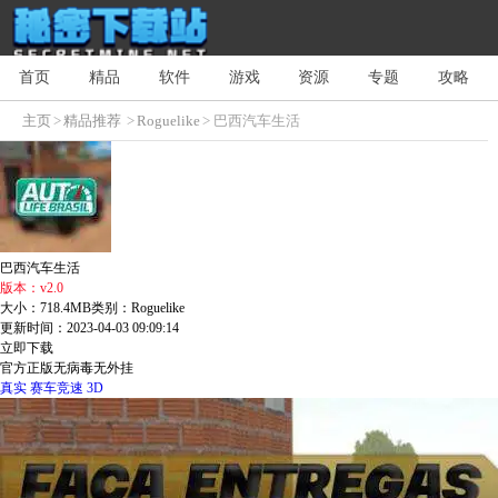
首页
精品
软件
游戏
资源
专题
攻略
主页
>
精品推荐
>
Roguelike
> 巴西汽车生活
巴西汽车生活
版本：v2.0
大小：718.4MB
类别：Roguelike
更新时间：2023-04-03 09:09:14
立即下载
官方正版
无病毒
无外挂
真实
赛车竞速
3D