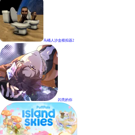
马桶人沙盒模拟器2
闪亮的你