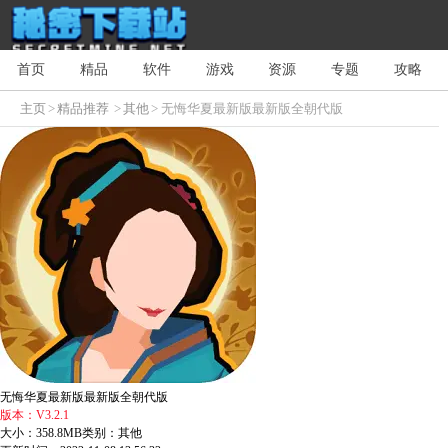
首页
精品
软件
游戏
资源
专题
攻略
主页
>
精品推荐
>
其他
> 无悔华夏最新版最新版全朝代版
无悔华夏最新版最新版全朝代版
版本：V3.2.1
大小：358.8MB
类别：其他