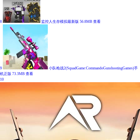
8
监控人生存模拟最新版
56.8MB
查看
9
小队枪战2(SquadGame:CommandoGunshootingGames)手
机正版
73.3MB
查看
10