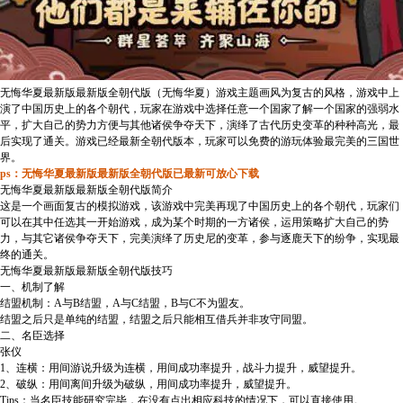
无悔华夏最新版最新版全朝代版（无悔华夏）游戏主题画风为复古的风格，游戏中上
演了中国历史上的各个朝代，玩家在游戏中选择任意一个国家了解一个国家的强弱水
平，扩大自己的势力方便与其他诸侯争夺天下，演绎了古代历史变革的种种高光，最
后实现了通关。游戏已经最新全朝代版本，玩家可以免费的游玩体验最完美的三国世
界。
ps：无悔华夏最新版最新版全朝代版已最新可放心下载
无悔华夏最新版最新版全朝代版简介
这是一个画面复古的模拟游戏，该游戏中完美再现了中国历史上的各个朝代，玩家们
可以在其中任选其一开始游戏，成为某个时期的一方诸侯，运用策略扩大自己的势
力，与其它诸侯争夺天下，完美演绎了历史尼的变革，参与逐鹿天下的纷争，实现最
终的通关。
无悔华夏最新版最新版全朝代版技巧
一、机制了解
结盟机制：A与B结盟，A与C结盟，B与C不为盟友。
结盟之后只是单纯的结盟，结盟之后只能相互借兵并非攻守同盟。
二、名臣选择
张仪
1、连横：用间游说升级为连横，用间成功率提升，战斗力提升，威望提升。
2、破纵：用间离间升级为破纵，用间成功率提升，威望提升。
Tips：当名臣技能研究完毕，在没有点出相应科技的情况下，可以直接使用。