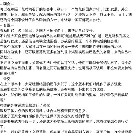
-- 朝会 --
可以在每隔一段时间召开的朝会中，制订下一个阶段的国家方针，比如发展、外交、
进攻、征兵、裁军等等，配合国家的其他行为，才能攻无不克，战无不胜。而且，我
还为每个国家设计了自己独特的方针，来让每个国家都更加独特。
-- 名臣 --
春秋时代，名士辈出，各国无不招揽名士，来帮助自己变强。
不知道大家会想要选谁做为自己的名臣呢?是起用战无不胜的白起，还是听从孔孟之
道施行仁政，还是信任商鞅变法图强，亦或是给屈原一个不再抱憾的机会呢?
在这个版本中，大家可以在开局的时候选择一些名臣来辅助你进行国家的治理。
同时在游戏中，还可以招募到更多在这乱世中渴望实现自己抱负的名臣，来为自己出
谋划策。
不过良臣择主而事，如果你无法让他们认可的话，他们可能就会另选明君了。每个名
臣都会有自己的主张，而名臣之间可能相互支持，也可能极不认可，那么你要支持谁
的主张呢?
-- 外交 --
在上个版本中，大家吐槽结盟的用作太低了，这个版本我们对此作了很多强化。
现在盟友之间会享受更低的贸易价格，还有可能一起出兵合力伐敌。
此外，我们还增加了借兵的功能，一只在关键时刻杀出的盟军，能否帮你扭转战局
呢?
整体的外交系统我都进行了强化
调整了体力点的恢复和消耗，让合纵连横变得更有意义。
强化了国家之间好感的作用并提供了更多控制好感的手段，
你是要用武力征服一切，还是成为外交场上长袖善舞的主角，就看你要怎么去行动
了。
另外，我们还重做了交易系统，现在可以更容易买到东西了，至于价格，这个就要看