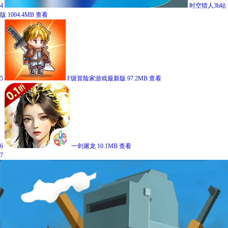
4
时空猎人3b站
版
1004.4MB
查看
5
F级冒险家游戏最新版
97.2MB
查看
6
一剑屠龙
10.1MB
查看
7