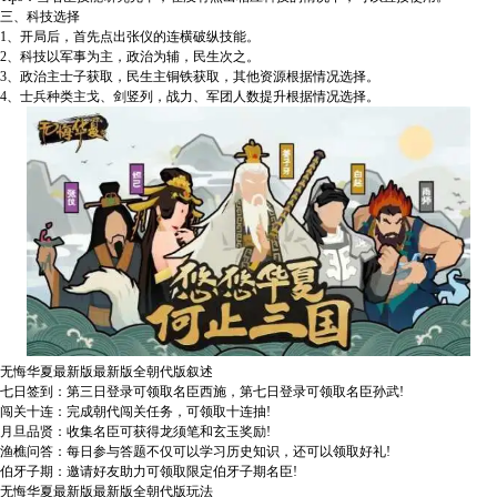
三、科技选择
1、开局后，首先点出张仪的连横破纵技能。
2、科技以军事为主，政治为辅，民生次之。
3、政治主士子获取，民生主铜铁获取，其他资源根据情况选择。
4、士兵种类主戈、剑竖列，战力、军团人数提升根据情况选择。
无悔华夏最新版最新版全朝代版叙述
七日签到：第三日登录可领取名臣西施，第七日登录可领取名臣孙武!
闯关十连：完成朝代闯关任务，可领取十连抽!
月旦品贤：收集名臣可获得龙须笔和玄玉奖励!
渔樵问答：每日参与答题不仅可以学习历史知识，还可以领取好礼!
伯牙子期：邀请好友助力可领取限定伯牙子期名臣!
无悔华夏最新版最新版全朝代版玩法