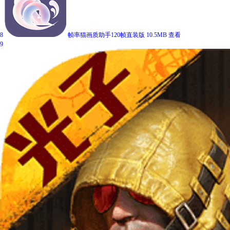
8
帧率猫画质助手120帧直装版
10.5MB
查看
9