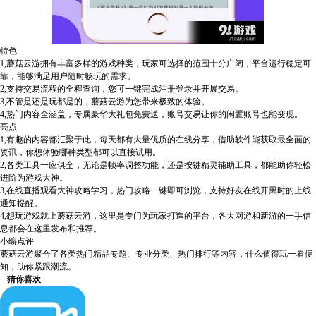
特色
1,蘑菇云游拥有丰富多样的游戏种类，玩家可选择的范围十分广阔，平台运行稳定可
靠，能够满足用户随时畅玩的需求。
2,支持交易流程的全程查询，您可一键完成注册登录并开展交易。
3,不管是还是玩都是的，蘑菇云游为您带来极致的体验。
4,热门内容全涵盖，专属豪华大礼包免费送，账号交易让你的闲置账号也能变现。
亮点
1,有趣的内容都汇聚于此，每天都有大量优质的在线分享，借助软件能获取最全面的
资讯，你想体验哪种类型都可以直接试用。
2,各类工具一应俱全，无论是帧率调整功能，还是按键精灵辅助工具，都能助你轻松
进阶为游戏大神。
3,在线直播观看大神攻略学习，热门攻略一键即可浏览，支持好友在线开黑时的上线
通知提醒。
4,想玩游戏就上蘑菇云游，这里是专门为玩家打造的平台，各大网游和新游的一手信
息都会在这里发布和推荐。
小编点评
蘑菇云游聚合了各类热门精品专题、专业分类、热门排行等内容，什么值得玩一看便
知，助你紧跟潮流。
猜你喜欢