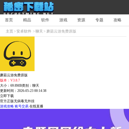
首页
精品
软件
游戏
资源
专题
攻略
主页
>
安卓软件
>
聊天
> 蘑菇云游免费原版
蘑菇云游免费原版
版本：V3.8.7
大小：69.8MB
类别：聊天
更新时间：2026-05-23 00:14:38
立即下载
官方正版
无病毒
无外挂
游戏攻略
账号交易
在线直播