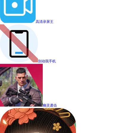
高清录屏王
别动我手机
幽灵袭击