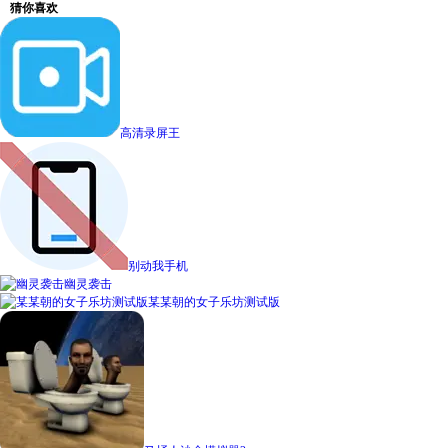
猜你喜欢
高清录屏王
别动我手机
幽灵袭击
某某朝的女子乐坊测试版