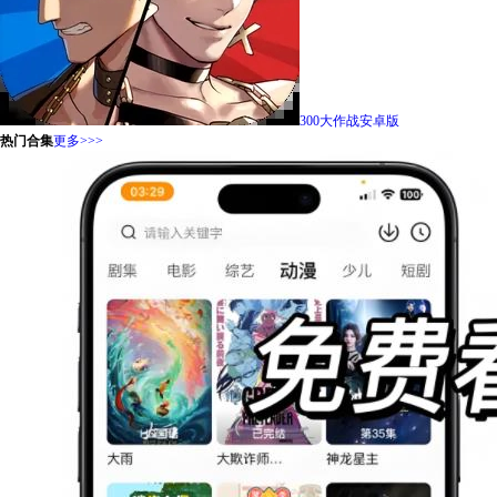
300大作战安卓版
热门合集
更多>>>