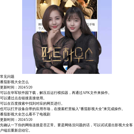
常见问题
番茄影视大全怎么
更新时间：2024/5/20
可以在华军软件园下载，解压后运行模拟器，再通过APK文件来操作。
可以通过点击链接直接使用。
可以在百度搜索中找到对应的网页进行。
也可以打开设备自带的应用市场，在搜索栏里输入“番茄影视大全”来完成操作。
番茄影视大全怎么看不了电视剧
更新时间：2024/5/20
先确认一下你的网络连接是否正常。要是网络没问题的话，可以试试退出影视大全客
户端后重新启动它。