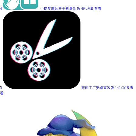
4
小提琴调音器手机最新版
49.6MB
查看
5
剪辑工厂安卓直装版
142.9MB
查
看