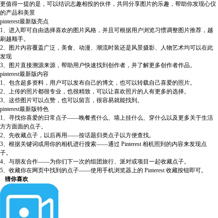
更值得一提的是，可以结识志趣相投的伙伴，共同分享图片的乐趣，帮助你发现心仪
的产品和美景
pinterest最新版亮点
1、进入即可自由选择喜欢的图片风格，并且可根据用户浏览习惯调整图片推荐，越
刷越顺手。
2、图片内容覆盖广泛，美食、动漫、潮流时装还是风景摄影、人物艺术均可以在此
发现
3、图片直接溯源来源，帮助用户快速找到创作者，并了解更多创作者作品。
pinterest最新版内容
1、包含超多资料，用户可以发布自己的博文，也可以转载自己喜爱的照片。
2、上传的照片都很专业，也很精致，可以让喜欢照片的人有更多的选择。
3、这些图片可以点赞，也可以留言，很容易就能找到。
pinterest最新版特色
1、寻找你喜爱的日常点子——晚餐煮什么、墙上挂什么、穿什么以及更多关于生活
方方面面的点子。
2、先收藏点子，以后再用——按话题归类点子以方便查找。
3、根据关键词或用你的相机进行搜索——通过 Pinterest 相机照到的内容来发现点
子。
4、与朋友合作——为你们下一次的组团旅行、派对或项目一起收藏点子。
5、收藏你在网页中找到的点子——使用手机浏览器上的 Pinterest 收藏按钮即可。
猜你喜欢