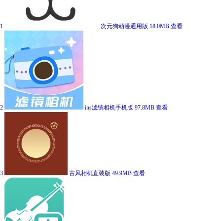
1
次元狗动漫通用版
18.0MB
查看
2
ins滤镜相机手机版
97.8MB
查看
3
古风相机直装版
49.9MB
查看