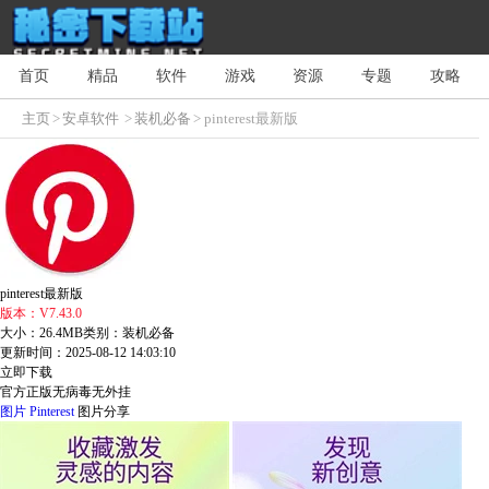
首页
精品
软件
游戏
资源
专题
攻略
主页
>
安卓软件
>
装机必备
> pinterest最新版
pinterest最新版
版本：V7.43.0
大小：26.4MB
类别：装机必备
更新时间：2025-08-12 14:03:10
立即下载
官方正版
无病毒
无外挂
图片
Pinterest
图片分享