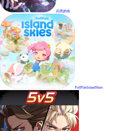
闪亮的你
PuffPalsIslandSkies