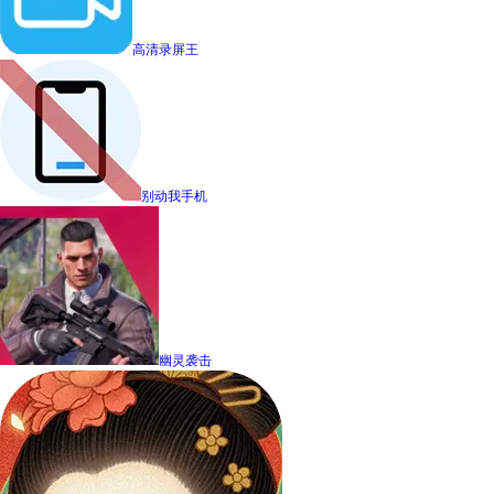
高清录屏王
别动我手机
幽灵袭击