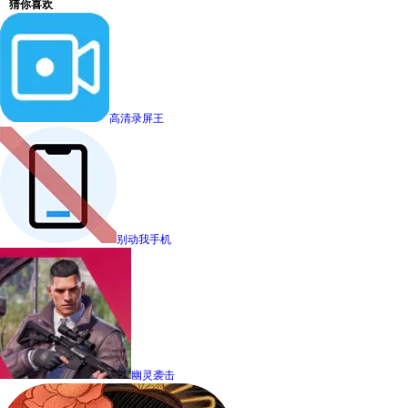
猜你喜欢
高清录屏王
别动我手机
幽灵袭击