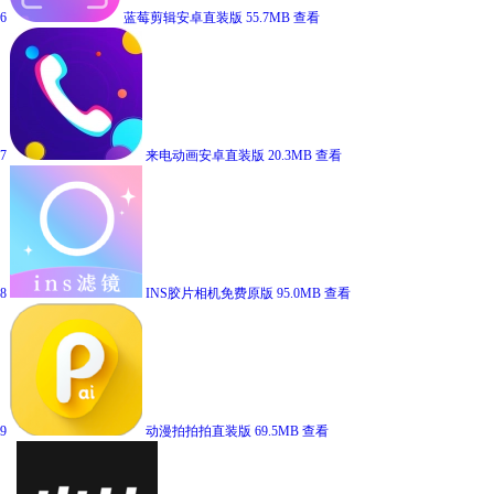
6
蓝莓剪辑安卓直装版
55.7MB
查看
7
来电动画安卓直装版
20.3MB
查看
8
INS胶片相机免费原版
95.0MB
查看
9
动漫拍拍拍直装版
69.5MB
查看