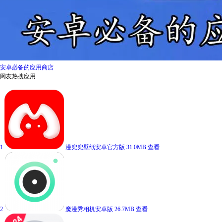
安卓必备的应用商店
网友热搜应用
1
漫兜兜壁纸安卓官方版
31.0MB
查看
2
魔漫秀相机安卓版
26.7MB
查看