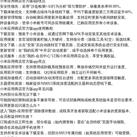
小米应用商店官方版app优点
安全性领先：采用"沙盒检测+AI行为分析"双引擎防护，病毒查杀率99.99%。
下载体验优化：支持断点续传与多线程下载，平均下载速度较第三方商店提升40%。
更新管理智能：自动检测应用更新并批量处理，支持定时更新与夜间静默安装。
跨设备同步：登录小米账号可同步应用收藏夹、已购应用至所有小米设备。
小米应用商店官方版app使用教程
下载安装：预装于小米设备，或通过官网下载APK手动安装至其他安卓设备。
应用搜索：首页顶部搜索栏输入关键词，支持按分类（游戏/工具/社交）筛选结果。
安全下载：点击"安装"后自动跳转至下载页面，完成安装前系统会进行安全扫描。
更新管理：在"我的应用"中开启"自动更新"，或手动选择单个应用更新。
会员服务：点击"我的-会员中心"订阅小米应用商店会员，享受专属权益。
小米应用商店官方版app亮点
预装应用管理：支持禁用或卸载系统预装应用，释放存储空间并提升运行速度。
应用双开功能：支持微信、QQ等应用双开，独立运行不同账号。
游戏加速模式：启动游戏时自动清理后台进程，分配更多系统资源保障流畅度。
主题壁纸资源：独家提供与MIUI系统深度适配的主题和动态壁纸下载。
小米应用商店官方版app常见问题
为何部分应用无法下载？
可能因地区限制或设备不兼容导致，可尝试切换网络或检查系统版本是否符合要求。
应用更新后闪退怎么办？
进入"我的-应用管理"清除缓存数据，或联系开发者获取适配小米设备的更新版本。
会员权益何时生效？
订阅成功后立即生效，部分权益（如内测资格）需在"会员特权"页面手动领取。
能否在其他品牌手机使用？
支持所有安卓设备下载安装，但部分MIUI专属功能（如系统应用管理）可能受限。