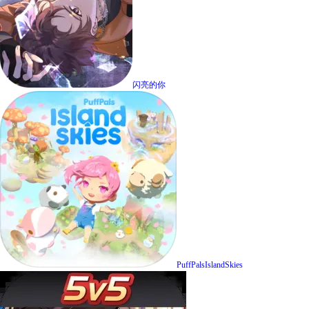
闪亮的你
PuffPalsIslandSkies