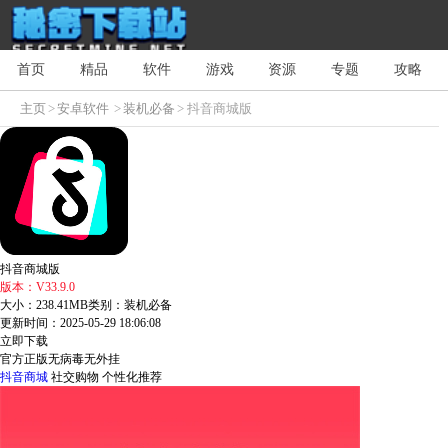
首页
精品
软件
游戏
资源
专题
攻略
主页
>
安卓软件
>
装机必备
> 抖音商城版
抖音商城版
版本：V33.9.0
大小：238.41MB
类别：装机必备
更新时间：2025-05-29 18:06:08
立即下载
官方正版
无病毒
无外挂
抖音商城
社交购物
个性化推荐