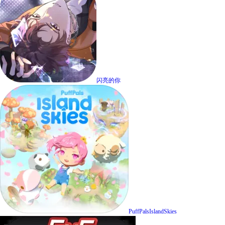
闪亮的你
PuffPalsIslandSkies