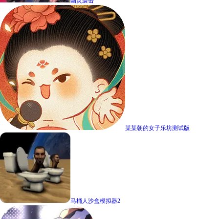
幽灵袭击
某某朝的女子乐坊测试版
马桶人沙盒模拟器2