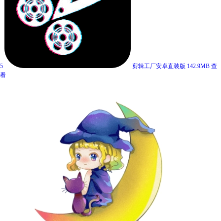
5
剪辑工厂安卓直装版
142.9MB
查
看