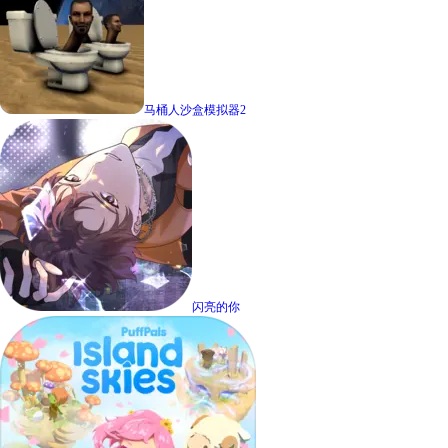
马桶人沙盒模拟器2
闪亮的你