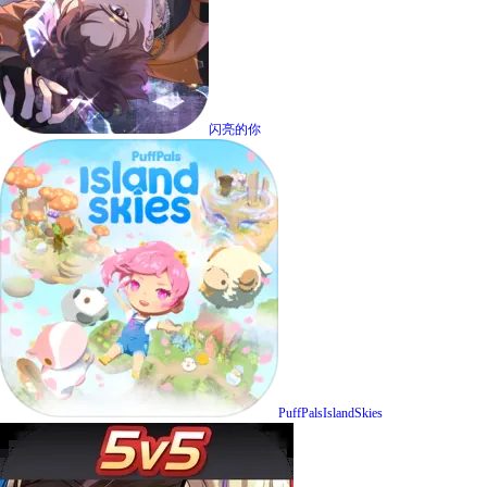
闪亮的你
PuffPalsIslandSkies