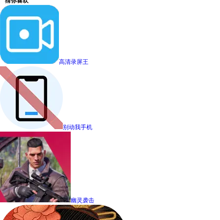
猜你喜欢
高清录屏王
别动我手机
幽灵袭击