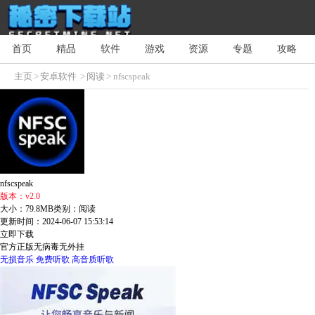
首页
精品
软件
游戏
资源
专题
攻略
主页
>
安卓软件
>
阅读
> nfscspeak
nfscspeak
版本：v2.0
大小：79.8MB
类别：阅读
更新时间：2024-06-07 15:53:14
立即下载
官方正版
无病毒
无外挂
无损音乐
免费听歌
高音质听歌